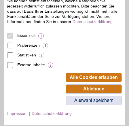
Vorteil für ein komplettes
Sie können selbst entscheiden, welche Kategorien Sie
Verwöhnprogramm für
jederzeit widerruflich zulassen möchten. Bitte beachten Sie,
die Sinne durch eine
dass auf Basis Ihrer Einstellungen womöglich nicht mehr alle
besondere Vielfalt
Funktionalitäten der Seite zur Verfügung stehen. Weitere
hochwertiger Produkte!
Informationen finden Sie in unserer
Datenschutzerklärung
.
Zum Partnerprofil
Essenziell
Präferenzen
© BSW Verbraucher-Service
Statistiken
Beamten-Selbsthilfewerk GmbH.
Alle Rechte vorbehalten.
Externe Inhalte
Alle Cookies erlauben
Ablehnen
Auswahl speichern
Impressum
Datenschutzerklärung