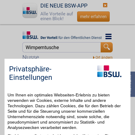
DIE NEUE BSW-APP
Alle Vorteile auf
mehr erfahren
einen Blick!
Startseite
Startseite
Jetzt BSW-Mitglied werden
Suche
Nusse
Login
Privatsphäre-
Douglas Gutschein
Einstellungen
☎
0800 - 279 25 82
Zum Partnerprofil
4%
Um Ihnen ein optimales Webseiten-Erlebnis zu bieten
verwenden wir Cookies, externe Inhalte und andere
Douglas
Technologien. Dazu zählen Cookies, die für den Betrieb der
Seite und für die Steuerung unserer kommerziellen
Beauty, Wellness und
starke Marken - Die
Unternehmensziele notwendig sind, sowie solche, die
bis zu 8%
Parfümerie Douglas
pseudonymisiert und anonymisiert zu Statistik- und
macht das Leben
Analysezwecken verarbeitet werden.
schöner. Unser BSW-