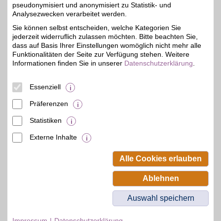
pseudonymisiert und anonymisiert zu Statistik- und
Analysezwecken verarbeitet werden.
ROSSMANN
Sie können selbst entscheiden, welche Kategorien Sie
jederzeit widerruflich zulassen möchten. Bitte beachten Sie,
Beim bekannten Drogerie-
Markt eine Vielzahl an
dass auf Basis Ihrer Einstellungen womöglich nicht mehr alle
2%
Produkten des täglichen
Funktionalitäten der Seite zur Verfügung stehen. Weitere
Bedarfs mit zahlreichen
Informationen finden Sie in unserer
Datenschutzerklärung
.
Eigenmarken und einem
großen Bio-Sortiment
online bestellen und mit
Essenziell
BSW-Vorteil sparen.
Präferenzen
Zum Partnerprofil
Statistiken
Externe Inhalte
© BSW Verbraucher-Service
Beamten-Selbsthilfewerk GmbH.
Alle Cookies erlauben
Alle Rechte vorbehalten.
Ablehnen
Auswahl speichern
Impressum
Datenschutzerklärung