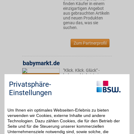
finden Käufer in einem
einzigartigen Angebot
aus gebrauchten Artikeln
und neuen Produkten
genau das, was sie
suchen.
Zum Partnerprofil
babymarkt.de
"Klick. Klick. Glück" -
babymarkt.de ist einer
bis zu 3%
der größten Baby-Online-
Privatsphäre-
Shops. Über 100.000
Artikel von Top-Marken
Einstellungen
umfasst das Sortiment -
von Mode über
Babynahrung, bis
Spielzeug und
Um Ihnen ein optimales Webseiten-Erlebnis zu bieten
Kinderwagen.
verwenden wir Cookies, externe Inhalte und andere
Technologien. Dazu zählen Cookies, die für den Betrieb der
Seite und für die Steuerung unserer kommerziellen
Zum Partnerprofil
Unternehmensziele notwendig sind, sowie solche, die