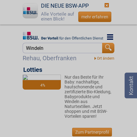
DIE NEUE BSW-APP
Alle Vorteile auf
mehr erfahren
einen Blick!
Startseite
Startseite
Jetzt BSW-Mitglied werden
Suche
Rehau, Oberfranken
Login
Lotties
Nur das Beste für Ihr
☎
0800 - 279 25 82
Baby: nachhaltige,
4%
hautschonende und
zertifizierte Bio-Kleidung,
Babyprodukte und
Windeln aus
Naturtextilien. Jetzt
shoppen und mit BSW-
Vorteilen sparen!
Zum Partnerprofil