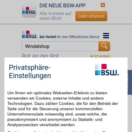
DIE NEUE BSW-APP
Alle Vorteile auf
mehr erfahren
einen Blick!
Startseite
Startseite
Jetzt BSW-Mitglied werden
Suche
Rot an der Rot
Login
Privatsphäre-
babymarkt.de
Einstellungen
"Klick. Klick. Glück" -
☎
0800 - 279 25 82
babymarkt.de ist einer
bis zu 3%
der größten Baby-Online-
Shops. Über 100.000
Um Ihnen ein optimales Webseiten-Erlebnis zu bieten
Artikel von Top-Marken
umfasst das Sortiment -
verwenden wir Cookies, externe Inhalte und andere
von Mode über
Technologien. Dazu zählen Cookies, die für den Betrieb der
Babynahrung, bis
Seite und für die Steuerung unserer kommerziellen
Spielzeug und
Unternehmensziele notwendig sind, sowie solche, die
Kinderwagen.
pseudonymisiert und anonymisiert zu Statistik- und
Analysezwecken verarbeitet werden.