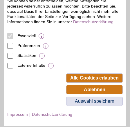
Zum Partnerprofil
Sie können selbst entscheiden, welche Kategorien Sie
jederzeit widerruflich zulassen möchten. Bitte beachten Sie,
dass auf Basis Ihrer Einstellungen womöglich nicht mehr alle
Funktionalitäten der Seite zur Verfügung stehen. Weitere
Informationen finden Sie in unserer
Datenschutzerklärung
.
© BSW Verbraucher-Service
Beamten-Selbsthilfewerk GmbH.
Alle Rechte vorbehalten.
Essenziell
Präferenzen
Statistiken
Externe Inhalte
Alle Cookies erlauben
Ablehnen
Auswahl speichern
Impressum
Datenschutzerklärung