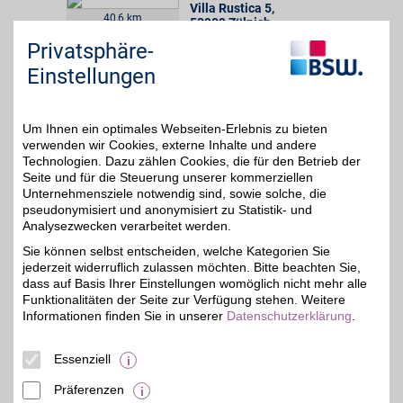
Villa Rustica 5
,
40,6 km
53909
Zülpich
Auf Karte anzeigen
5%
Privatsphäre-
Einstellungen
Zum Partnerprofil
Um Ihnen ein optimales Webseiten-Erlebnis zu bieten
EUROMASTER
verwenden wir Cookies, externe Inhalte und andere
Dem Experten für Reifen
Technologien. Dazu zählen Cookies, die für den Betrieb der
und Autoservice
49,7 km
Seite und für die Steuerung unserer kommerziellen
vertrauen: EUROMASTER
Unternehmensziele notwendig sind, sowie solche, die
bietet ein zuverlässiges
5%
pseudonymisiert und anonymisiert zu Statistik- und
und umfangreiches
Analysezwecken verarbeitet werden.
Serviceangebot - von
Autoservice bis Zubehör.
Sie können selbst entscheiden, welche Kategorien Sie
BSW-Mitglieder
jederzeit widerruflich zulassen möchten. Bitte beachten Sie,
profitieren in über 300
dass auf Basis Ihrer Einstellungen womöglich nicht mehr alle
Filialen vom BSW-Vorteil.
Funktionalitäten der Seite zur Verfügung stehen. Weitere
Informationen finden Sie in unserer
Datenschutzerklärung
.
Giesenkirchener Str. 170
,
41238
Essenziell
Mönchengladbach
Auf Karte anzeigen
Präferenzen