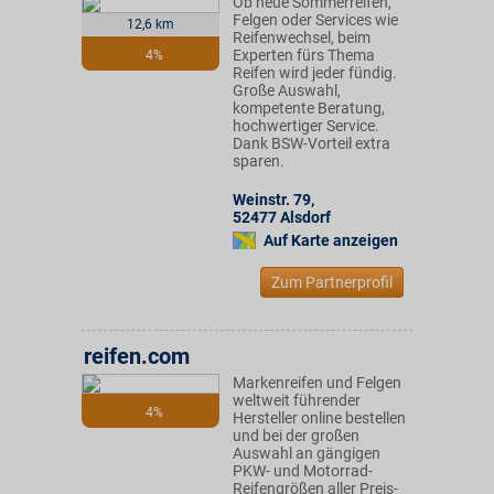
Ob neue Sommerreifen,
Felgen oder Services wie
12,6 km
Reifenwechsel, beim
Experten fürs Thema
4%
Reifen wird jeder fündig.
Große Auswahl,
kompetente Beratung,
hochwertiger Service.
Dank BSW-Vorteil extra
sparen.
Weinstr. 79
,
52477
Alsdorf
Auf Karte anzeigen
Zum Partnerprofil
reifen.com
Markenreifen und Felgen
weltweit führender
4%
Hersteller online bestellen
und bei der großen
Auswahl an gängigen
PKW- und Motorrad-
Reifengrößen aller Preis-