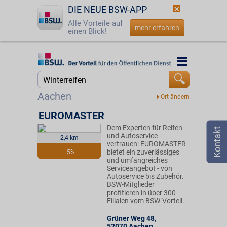
DIE NEUE BSW-APP
Alle Vorteile auf
mehr erfahren
einen Blick!
Startseite
Startseite
Jetzt BSW-Mitglied werden
Suche
Aachen
Login
EUROMASTER
Dem Experten für Reifen
☎
0800 - 279 25 82
und Autoservice
2,4 km
vertrauen: EUROMASTER
bietet ein zuverlässiges
5%
und umfangreiches
Serviceangebot - von
Autoservice bis Zubehör.
BSW-Mitglieder
profitieren in über 300
Filialen vom BSW-Vorteil.
Grüner Weg 48
,
52070
Aachen