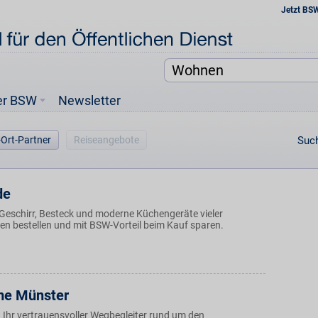
Jetzt BS
er BSW
Newsletter
-Ort-Partner
Reiseangebote
Such
de
Geschirr, Besteck und moderne Küchengeräte vieler
en bestellen und mit BSW-Vorteil beim Kauf sparen.
me Münster
 Ihr vertrauensvoller Wegbegleiter rund um den