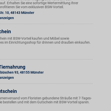
uf. Erhalten Sie eine sofortige Wertermittlung Ihrer
rofitieren Sie vom exklusiven BSW-Vorteil.
tr. 10
,
48143
Münster
 anzeigen
chein
hein mit BSW-Vorteil kaufen und Möbel sowie
s im Einrichtungsshop für drinnen und draußen einkaufen.
Tiernahrung
nbüschen 93
,
48155
Münster
 anzeigen
utschein
umenversand vom Floristen gebundene Sträuße mit 7-Tages-
ie bestellen und mit dem Gutschein mit BSW-Vorteil sparen.