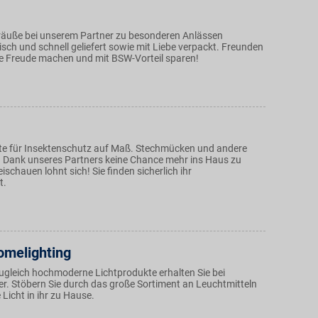
äuße bei unserem Partner zu besonderen Anlässen
isch und schnell geliefert sowie mit Liebe verpackt. Freunden
ne Freude machen und mit BSW-Vorteil sparen!
erte für Insektenschutz auf Maß. Stechmücken und andere
 Dank unseres Partners keine Chance mehr ins Haus zu
chauen lohnt sich! Sie finden sicherlich ihr
t.
melighting
zugleich hochmoderne Lichtprodukte erhalten Sie bei
r. Stöbern Sie durch das große Sortiment an Leuchtmitteln
 Licht in ihr zu Hause.