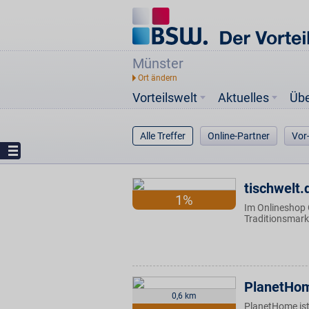
Münster
Vorteilswelt
Aktuelles
Üb
Alle Treffer
Online-Partner
Vor
tischwelt.
1%
Im Onlineshop 
Traditionsmark
PlanetHo
0,6 km
PlanetHome ist