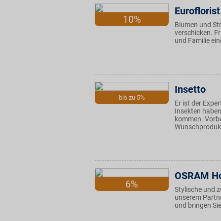
Euroflorist
10%
Blumen und Str
verschicken. Fr
und Familie ei
Insetto
bis zu 5%
Er ist der Exp
Insekten haben
kommen. Vorbeis
Wunschproduk
OSRAM Ho
6%
Stylische und 
unserem Partne
und bringen Sie