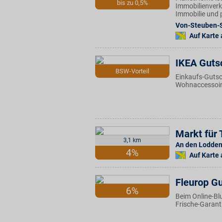
bis zu 0,5%
Immobilienverka
Immobilie und p
Von-Steuben-S
Auf Karte
IKEA Guts
BSW-Vorteil
Einkaufs-Gutsc
Wohnaccessoire
Markt für 
3,1 km
An den Lodde
4%
Auf Karte
Fleurop G
6%
Beim Online-Bl
Frische-Garant