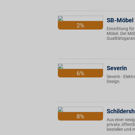
SB-Möbel
2%
Einrichtung für
Möbel. Der Möbe
Qualitätsgaran
Severin
6%
Severin - Elekt
Design.
Schilders
8%
Aus einer riesig
private, öffen
bestellen und m