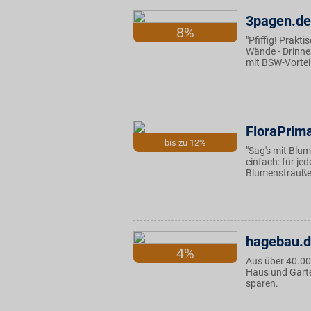
3pagen.de
8%
"Pfiffig! Prakt
Wände - Drinne
mit BSW-Vorteil
FloraPrim
bis zu 12%
"Sag's mit Blu
einfach: für je
Blumensträuße 
hagebau.
4%
Aus über 40.00
Haus und Garte
sparen.