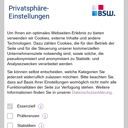
Freizeitideen bietet dieser
Privatsphäre-
Gutschein viele
Möglichkeiten für mehr
Einstellungen
Abwechslung im Alltag.
Ideal, um Neues zu
entdecken. Mit BSW-
Vorteil sparen.
Um Ihnen ein optimales Webseiten-Erlebnis zu bieten
verwenden wir Cookies, externe Inhalte und andere
Technologien. Dazu zählen Cookies, die für den Betrieb der
Zum Partnerprofil
Seite und für die Steuerung unserer kommerziellen
Unternehmensziele notwendig sind, sowie solche, die
pseudonymisiert und anonymisiert zu Statistik- und
Analysezwecken verarbeitet werden.
BestChoice style&beauty Gutschein
Sie können selbst entscheiden, welche Kategorien Sie
Schön fühlen, sich selbst
jederzeit widerruflich zulassen möchten. Bitte beachten Sie,
etwas gönnen. Mode,
4%
Pflege und Accessoires
dass auf Basis Ihrer Einstellungen womöglich nicht mehr alle
für jeden Stil und jeden
Funktionalitäten der Seite zur Verfügung stehen. Weitere
Anlass vereint in einem
Informationen finden Sie in unserer
Datenschutzerklärung
.
Gutschein. Perfekt für
kleine Verwöhnmomente
oder ein frisches Update.
Essenziell
Mit BSW im Vorteil.
Präferenzen
Zum Partnerprofil
Statistiken