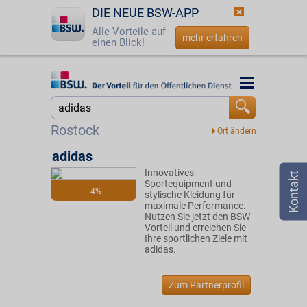
DIE NEUE BSW-APP
Alle Vorteile auf
mehr erfahren
einen Blick!
Startseite
Startseite
Jetzt BSW-Mitglied werden
Suche
Rostock
Login
adidas
Innovatives
☎
0800 - 279 25 82
Sportequipment und
4%
stylische Kleidung für
maximale Performance.
Nutzen Sie jetzt den BSW-
Vorteil und erreichen Sie
Ihre sportlichen Ziele mit
adidas.
Zum Partnerprofil