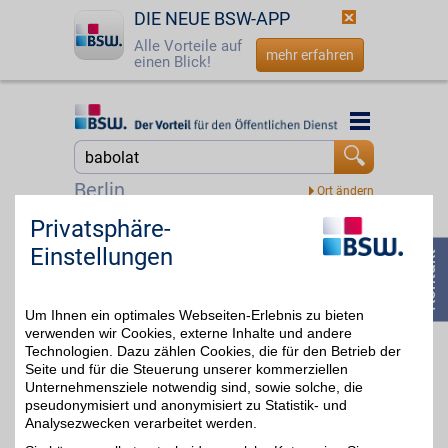
DIE NEUE BSW-APP
Alle Vorteile auf
mehr erfahren
einen Blick!
Startseite
Startseite
Jetzt BSW-Mitglied werden
Suche
Berlin
Login
Privatsphäre-
Tennis-Point
Einstellungen
Alles für Ihr Spiel auf dem
☎
0800 - 279 25 82
Platz. Tennis-Point
bis zu 5%
vereint Schläger, Schuhe,
Bekleidung und Zubehör
Um Ihnen ein optimales Webseiten-Erlebnis zu bieten
für Anfänger und Profis.
Hochwertige Marken und
verwenden wir Cookies, externe Inhalte und andere
eine große Auswahl
Technologien. Dazu zählen Cookies, die für den Betrieb der
unterstützen Sie bei
Seite und für die Steuerung unserer kommerziellen
jedem Match. Mit BSW-
Unternehmensziele notwendig sind, sowie solche, die
Vorteil macht der nächste
pseudonymisiert und anonymisiert zu Statistik- und
Aufschlag noch mehr
Analysezwecken verarbeitet werden.
Freude.