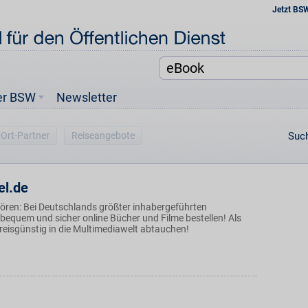
Jetzt BS
er BSW
Newsletter
-Ort-Partner
Reiseangebote
Such
l.de
hören: Bei Deutschlands größter inhabergeführten
equem und sicher online Bücher und Filme bestellen! Als
reisgünstig in die Multimediawelt abtauchen!