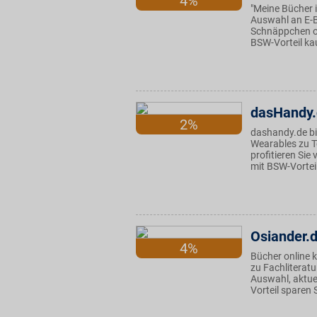
4%
"Meine Bücher i
Auswahl an E-B
Schnäppchen od
BSW-Vorteil ka
dasHandy
2%
dashandy.de bi
Wearables zu T
profitieren Sie
mit BSW-Vortei
Osiander.
4%
Bücher online 
zu Fachliteratu
Auswahl, aktue
Vorteil sparen 