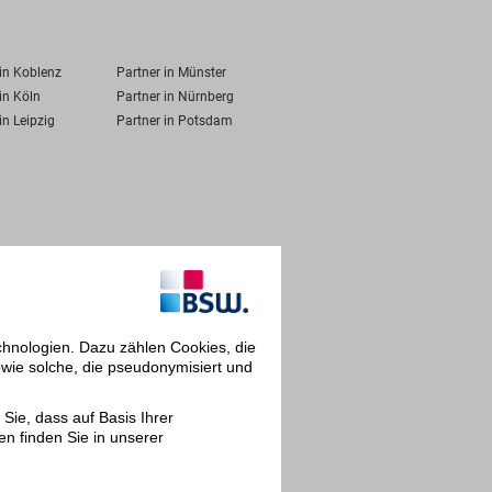
 in Koblenz
Partner in Münster
in Köln
Partner in Nürnberg
in Leipzig
Partner in Potsdam
chnologien. Dazu zählen Cookies, die
owie solche, die pseudonymisiert und
Sie, dass auf Basis Ihrer
en finden Sie in unserer