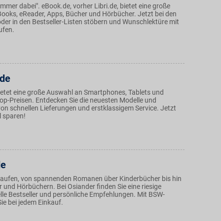
mmer dabei". eBook.de, vorher Libri.de, bietet eine große
ooks, eReader, Apps, Bücher und Hörbücher. Jetzt bei den
er in den Bestseller-Listen stöbern und Wunschlektüre mit
ufen.
.de
etet eine große Auswahl an Smartphones, Tablets und
op-Preisen. Entdecken Sie die neuesten Modelle und
 von schnellen Lieferungen und erstklassigem Service. Jetzt
l sparen!
de
kaufen, von spannenden Romanen über Kinderbücher bis hin
r und Hörbüchern. Bei Osiander finden Sie eine riesige
lle Bestseller und persönliche Empfehlungen. Mit BSW-
Sie bei jedem Einkauf.