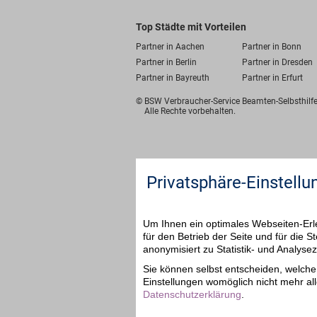
Top Städte mit Vorteilen
Partner in Aachen
Partner in Bonn
Partner in Berlin
Partner in Dresden
Partner in Bayreuth
Partner in Erfurt
© BSW Verbraucher-Service
Beamten-Selbsthil
Alle Rechte vorbehalten.
Privatsphäre-Einstellu
Um Ihnen ein optimales Webseiten-Erle
für den Betrieb der Seite und für die
anonymisiert zu Statistik- und Analys
Sie können selbst entscheiden, welche 
Einstellungen womöglich nicht mehr all
Datenschutzerklärung
.