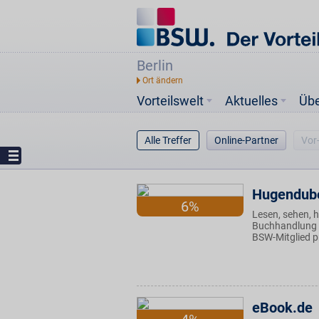
Berlin
Vorteilswelt
Aktuelles
Üb
Alle Treffer
Online-Partner
Vor
Hugendube
6%
Lesen, sehen, 
Buchhandlung b
BSW-Mitglied p
eBook.de