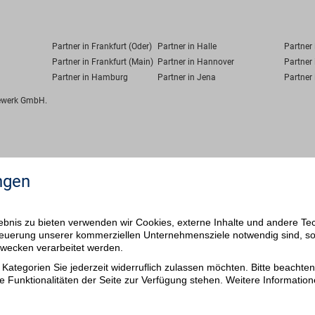
Partner in Frankfurt (Oder)
Partner in Halle
Partner
Partner in Frankfurt (Main)
Partner in Hannover
Partner 
Partner in Hamburg
Partner in Jena
Partner 
fewerk GmbH.
ngen
bnis zu bieten verwenden wir Cookies, externe Inhalte und andere Te
 Steuerung unserer kommerziellen Unternehmensziele notwendig sind, s
ezwecken verarbeitet werden.
Kategorien Sie jederzeit widerruflich zulassen möchten. Bitte beachten 
e Funktionalitäten der Seite zur Verfügung stehen. Weitere Information