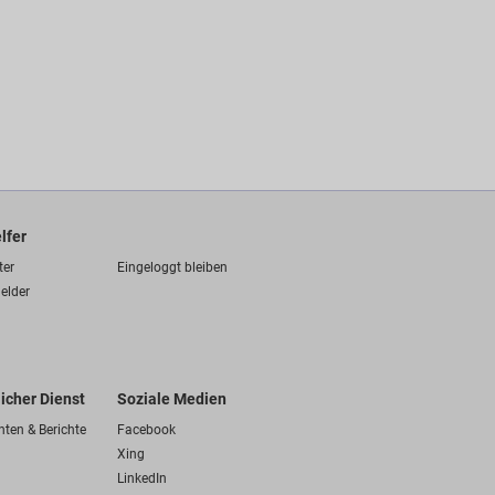
lfer
ter
Eingeloggt bleiben
elder
licher Dienst
Soziale Medien
hten & Berichte
Facebook
Xing
LinkedIn