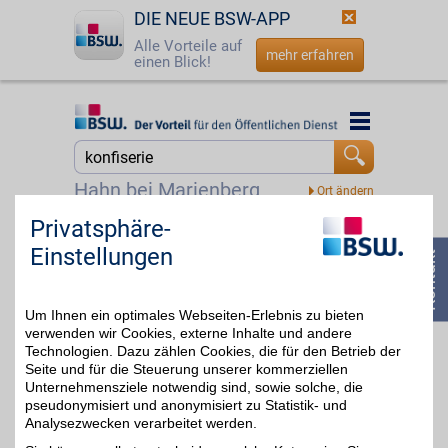
DIE NEUE BSW-APP
Alle Vorteile auf
mehr erfahren
einen Blick!
Startseite
Startseite
Jetzt BSW-Mitglied werden
Suche
Hahn bei Marienberg
Login
Privatsphäre-
Venchi
Einstellungen
☎
0800 - 279 25 82
Zum Partnerprofil
4%
Um Ihnen ein optimales Webseiten-Erlebnis zu bieten
verwenden wir Cookies, externe Inhalte und andere
Technologien. Dazu zählen Cookies, die für den Betrieb der
Seite und für die Steuerung unserer kommerziellen
Unternehmensziele notwendig sind, sowie solche, die
pseudonymisiert und anonymisiert zu Statistik- und
Analysezwecken verarbeitet werden.