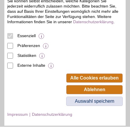
Sie können selbst entscheiden, welche Kategorien Sie
jederzeit widerruflich zulassen möchten. Bitte beachten Sie,
dass auf Basis Ihrer Einstellungen womöglich nicht mehr alle
Funktionalitäten der Seite zur Verfügung stehen. Weitere
Informationen finden Sie in unserer
Datenschutzerklärung
.
© BSW Verbraucher-Service
Beamten-Selbsthilfewerk GmbH.
Alle Rechte vorbehalten.
Essenziell
Präferenzen
Statistiken
Externe Inhalte
Alle Cookies erlauben
Ablehnen
Auswahl speichern
Impressum
Datenschutzerklärung