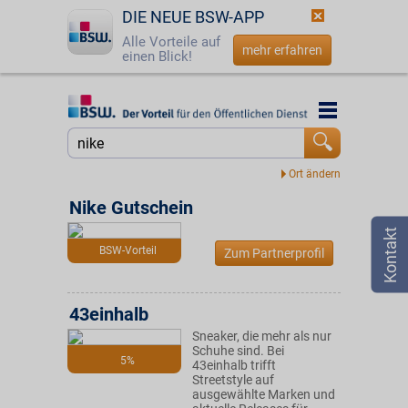
DIE NEUE BSW-APP
Alle Vorteile auf
mehr erfahren
einen Blick!
Startseite
Startseite
Jetzt BSW-Mitglied werden
Suche
Login
Nike Gutschein
☎
0800 - 279 25 82
BSW-Vorteil
Zum Partnerprofil
43einhalb
Sneaker, die mehr als nur
Schuhe sind. Bei
5%
43einhalb trifft
Streetstyle auf
ausgewählte Marken und