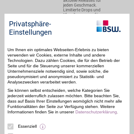
aktuelle Releases für
jeden Geschmack.
Limitierte Drops und
Klassiker sorgen für
Abwechslung im Alltag
Privatsphäre-
und im Look. Mit BSW-
Vorteil wird Ihre Auswahl
Einstellungen
noch interessanter.
Zum Partnerprofil
Um Ihnen ein optimales Webseiten-Erlebnis zu bieten
verwenden wir Cookies, externe Inhalte und andere
Technologien. Dazu zählen Cookies, die für den Betrieb der
Seite und für die Steuerung unserer kommerziellen
Tennis-Point
Unternehmensziele notwendig sind, sowie solche, die
pseudonymisiert und anonymisiert zu Statistik- und
Alles für Ihr Spiel auf dem
Platz. Tennis-Point
Analysezwecken verarbeitet werden.
bis zu 5%
vereint Schläger, Schuhe,
Sie können selbst entscheiden, welche Kategorien Sie
Bekleidung und Zubehör
jederzeit widerruflich zulassen möchten. Bitte beachten Sie,
für Anfänger und Profis.
Hochwertige Marken und
dass auf Basis Ihrer Einstellungen womöglich nicht mehr alle
eine große Auswahl
Funktionalitäten der Seite zur Verfügung stehen. Weitere
unterstützen Sie bei
Informationen finden Sie in unserer
Datenschutzerklärung
.
jedem Match. Mit BSW-
Vorteil macht der nächste
Aufschlag noch mehr
Essenziell
Freude.