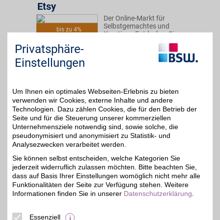
Etsy
Der Online-Markt für
Selbstgemachtes und
bis zu 4%
Kreatives: Entdecken Sie
einzigartige,
Privatsphäre-
handgefertigte Unikate
und kreative Designs aus
Einstellungen
den verschiedensten
Kategorien. Jetzt
shoppen und BSW-Vorteil
nutzen!
Um Ihnen ein optimales Webseiten-Erlebnis zu bieten
verwenden wir Cookies, externe Inhalte und andere
Technologien. Dazu zählen Cookies, die für den Betrieb der
Zum Partnerprofil
Seite und für die Steuerung unserer kommerziellen
Unternehmensziele notwendig sind, sowie solche, die
pseudonymisiert und anonymisiert zu Statistik- und
Analysezwecken verarbeitet werden.
Lieblingsfoto.de
Sie können selbst entscheiden, welche Kategorien Sie
Haarscharfe
jederzeit widerruflich zulassen möchten. Bitte beachten Sie,
Druckqualität auf
8%
verschiedensten
dass auf Basis Ihrer Einstellungen womöglich nicht mehr alle
Untergründen zum
Funktionalitäten der Seite zur Verfügung stehen. Weitere
kleinen Preis. Stöbern Sie
Informationen finden Sie in unserer
Datenschutzerklärung
.
durch die Kategorien und
lassen sich inspirieren.
Hier können Sie mit BSW-
Essenziell