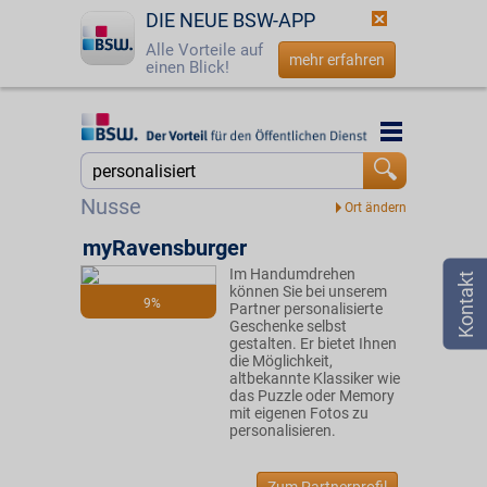
DIE NEUE BSW-APP
Alle Vorteile auf
mehr erfahren
einen Blick!
Startseite
Startseite
Jetzt BSW-Mitglied werden
Suche
Nusse
Login
myRavensburger
Im Handumdrehen
☎
0800 - 279 25 82
können Sie bei unserem
9%
Partner personalisierte
Geschenke selbst
gestalten. Er bietet Ihnen
die Möglichkeit,
altbekannte Klassiker wie
das Puzzle oder Memory
mit eigenen Fotos zu
personalisieren.