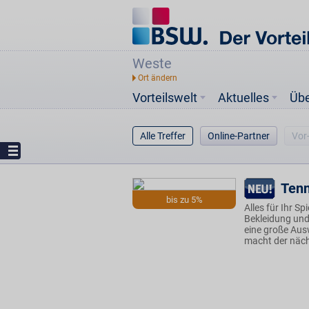
Weste
Vorteilswelt
Aktuelles
Üb
Alle Treffer
Online-Partner
Vor
Tenn
bis zu 5%
Alles für Ihr S
Bekleidung und
eine große Aus
macht der näch