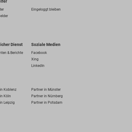
lfer
ter
Eingeloggt bleiben
elder
licher Dienst
Soziale Medien
hten & Berichte
Facebook
Xing
LinkedIn
 in Koblenz
Partner in Münster
in Köln
Partner in Nürnberg
in Leipzig
Partner in Potsdam