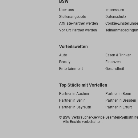
BSW
Über uns
Impressum
Stellenangebote
Datenschutz
Affiliate-Partner werden
Cookie-Einstellung
Vor Ort Partner werden
Teilnahmebedingu
Vorteilswelten
Auto
Essen & Trinken
Beauty
Finanzen
Entertainment
Gesundheit
Top Städte mit Vorteilen
Partner in Aachen
Partner in Bonn
Partner in Berlin
Partner in Dresden
Partner in Bayreuth
Partner in Erfurt
© BSW Verbraucher-Service
Beamten-Selbsthil
Alle Rechte vorbehalten.