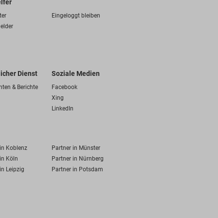
lfer
ter
Eingeloggt bleiben
elder
licher Dienst
Soziale Medien
hten & Berichte
Facebook
Xing
LinkedIn
 in Koblenz
Partner in Münster
in Köln
Partner in Nürnberg
in Leipzig
Partner in Potsdam