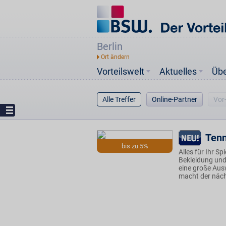
Berlin
Vorteilswelt
Aktuelles
Üb
Alle Treffer
Online-Partner
Vor
Tenn
bis zu 5%
Alles für Ihr S
Bekleidung und
eine große Aus
macht der näch