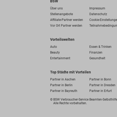
BSW
Über uns
Impressum
Stellenangebote
Datenschutz
Affiliate-Partner werden
Cookie-Einstellung
Vor Ort Partner werden
Teilnahmebedingu
Vorteilswelten
Auto
Essen & Trinken
Beauty
Finanzen
Entertainment
Gesundheit
Top Städte mit Vorteilen
Partner in Aachen
Partner in Bonn
Partner in Berlin
Partner in Dresden
Partner in Bayreuth
Partner in Erfurt
© BSW Verbraucher-Service
Beamten-Selbsthil
Alle Rechte vorbehalten.