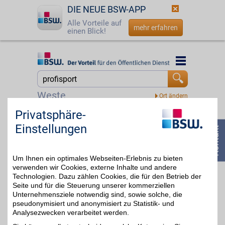
DIE NEUE BSW-APP
Alle Vorteile auf
mehr erfahren
einen Blick!
Startseite
Startseite
Jetzt BSW-Mitglied werden
Suche
Weste
Login
Privatsphäre-
Tennis-Point
Einstellungen
Alles für Ihr Spiel auf dem
☎
0800 - 279 25 82
Platz. Tennis-Point
bis zu 5%
vereint Schläger, Schuhe,
Bekleidung und Zubehör
Um Ihnen ein optimales Webseiten-Erlebnis zu bieten
für Anfänger und Profis.
Hochwertige Marken und
verwenden wir Cookies, externe Inhalte und andere
eine große Auswahl
Technologien. Dazu zählen Cookies, die für den Betrieb der
unterstützen Sie bei
Seite und für die Steuerung unserer kommerziellen
jedem Match. Mit BSW-
Unternehmensziele notwendig sind, sowie solche, die
Vorteil macht der nächste
pseudonymisiert und anonymisiert zu Statistik- und
Aufschlag noch mehr
Analysezwecken verarbeitet werden.
Freude.