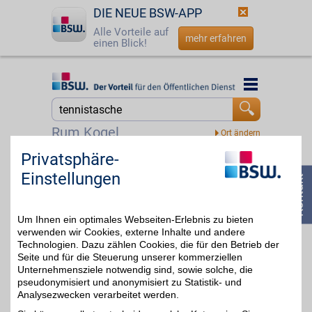
DIE NEUE BSW-APP
Alle Vorteile auf
mehr erfahren
einen Blick!
Startseite
Startseite
Jetzt BSW-Mitglied werden
Suche
Rum Kogel
Login
Privatsphäre-
Tennis-Point
Einstellungen
Alles für Ihr Spiel auf dem
☎
0800 - 279 25 82
Platz. Tennis-Point
bis zu 5%
vereint Schläger, Schuhe,
Bekleidung und Zubehör
Um Ihnen ein optimales Webseiten-Erlebnis zu bieten
für Anfänger und Profis.
Hochwertige Marken und
verwenden wir Cookies, externe Inhalte und andere
eine große Auswahl
Technologien. Dazu zählen Cookies, die für den Betrieb der
unterstützen Sie bei
Seite und für die Steuerung unserer kommerziellen
jedem Match. Mit BSW-
Unternehmensziele notwendig sind, sowie solche, die
Vorteil macht der nächste
pseudonymisiert und anonymisiert zu Statistik- und
Aufschlag noch mehr
Analysezwecken verarbeitet werden.
Freude.