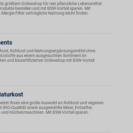
ds größtem Onlineshop für rein pflanzliche Lebensmittel
odukte bestellen und mit BSW-Vorteil sparen. Mit
llergie-Filter verträgliche Nahrung leicht finden.
ments
food, Rohkost und Nahrungsergänzungsmittel ohne
atzstoffe aus einem ausgesuchten Sortiment im
n und biozertifizierten Onlineshop mit BSW-Vorteil
Naturkost
bietet Ihnen eine große Auswahl an Rohkost und veganen
n BIO-Qualität sowie ausgewählte Mixer, Entsafter,
 und Küchenmaschinen. Mit BSW-Vorteil sparen.