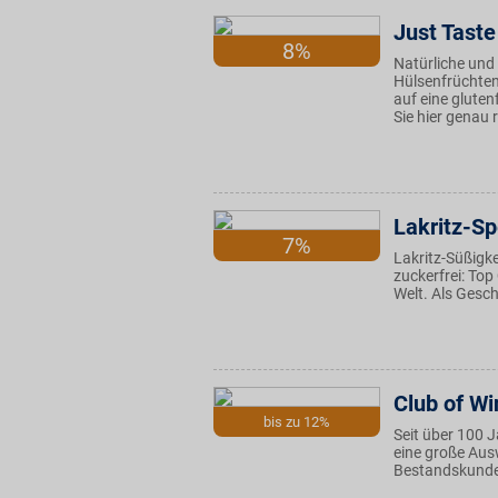
Just Taste
8%
Natürliche und
Hülsenfrüchten 
auf eine gluten
Sie hier genau 
Lakritz-Sp
7%
Lakritz-Süßigke
zuckerfrei: Top
Welt. Als Gesc
Club of Wi
bis zu 12%
Seit über 100 J
eine große Ausw
Bestandskunden