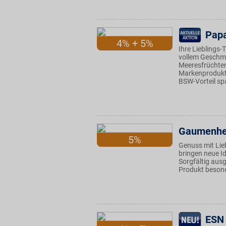
Papa
4% + 5%
Ihre Lieblings-T
vollem Geschmac
Meeresfrüchten
Markenprodukte
BSW-Vorteil sp
Gaumenhe
5%
Genuss mit Lie
bringen neue 
Sorgfältig aus
Produkt besond
ESN