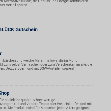
n Alternative für alle, die Genuss und Energie kombinieren
SW-Vorteil sparen.
GLÜCK Gutschein
r
mibärchen und weiche Marshmallows, die im Mund
ekt zum selbst Vernaschen oder zum Verschenken an alle, die
ben. Jetzt stöbern und mit BSW-Vorteilen sparen!
Shop
ür natürliche qualitativ hochwertige
ungsmittel und Vitalstoffe aus aller Welt einkaufen und mit
ren. Die Produkte sind für Menschen jeden Alters geeignet.