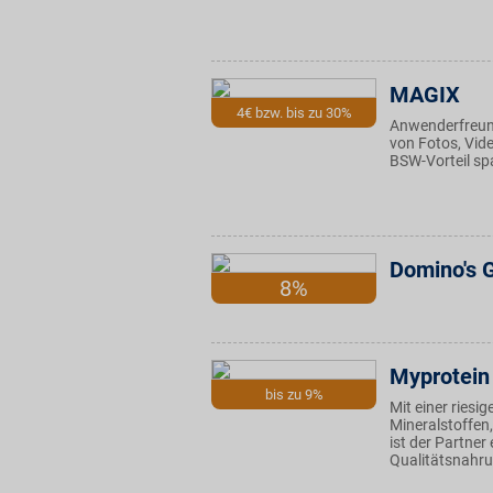
MAGIX
4€ bzw. bis zu 30%
Anwenderfreund
von Fotos, Vid
BSW-Vorteil sp
Domino's 
8%
Myprotein
bis zu 9%
Mit einer ries
Mineralstoffen
ist der Partne
Qualitätsnahr