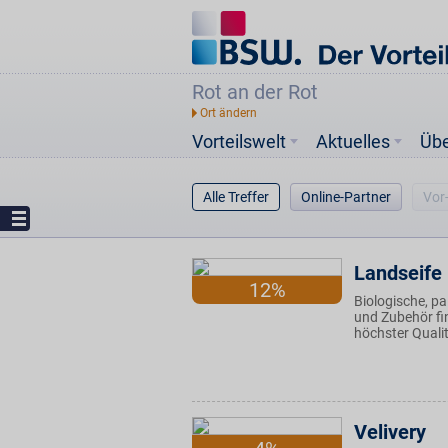
Rot an der Rot
Vorteilswelt
Aktuelles
Üb
Alle Treffer
Online-Partner
Vor
Landseife
12%
Biologische, pa
und Zubehör fin
höchster Qualit
Velivery