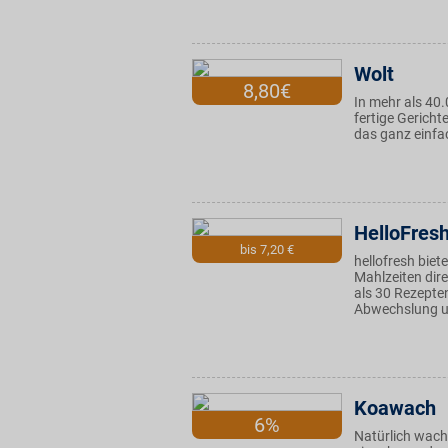
Wolt
8,80€
In mehr als 40
fertige Gericht
das ganz einfa
HelloFres
bis 7,20 €
hellofresh biet
Mahlzeiten dir
als 30 Rezepte
Abwechslung un
Koawach
6%
Natürlich wach