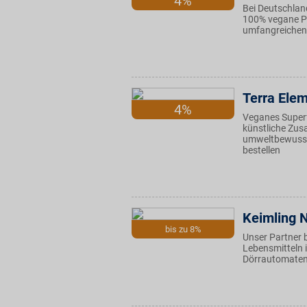
4%
Bei Deutschlan
100% vegane Pr
umfangreichen A
Terra Ele
4%
Veganes Super
künstliche Zus
umweltbewusste
bestellen
Keimling 
bis zu 8%
Unser Partner 
Lebensmitteln i
Dörrautomaten