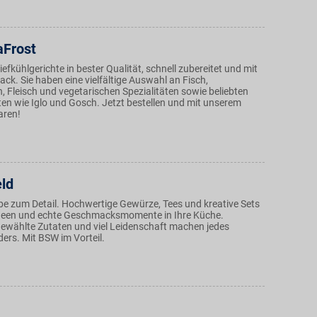
Frost
iefkühlgerichte in bester Qualität, schnell zubereitet und mit
k. Sie haben eine vielfältige Auswahl an Fisch,
, Fleisch und vegetarischen Spezialitäten sowie beliebten
n wie Iglo und Gosch. Jetzt bestellen und mit unserem
aren!
ld
be zum Detail. Hochwertige Gewürze, Tees und kreative Sets
Ideen und echte Geschmacksmomente in Ihre Küche.
gewählte Zutaten und viel Leidenschaft machen jedes
ers. Mit BSW im Vorteil.