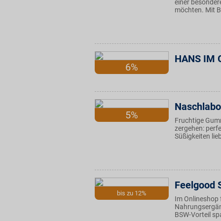
einer besondere
möchten. Mit B
HANS IM 
6%
Naschlabo
5%
Fruchtige Gum
zergehen: perf
Süßigkeiten lie
Feelgood 
bis zu 12%
Im Onlineshop f
Nahrungsergänz
BSW-Vorteil spa