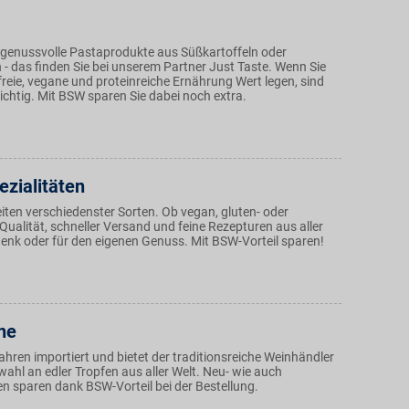
 genussvolle Pastaprodukte aus Süßkartoffeln oder
- das finden Sie bei unserem Partner Just Taste. Wenn Sie
freie, vegane und proteinreiche Ernährung Wert legen, sind
richtig. Mit BSW sparen Sie dabei noch extra.
ezialitäten
iten verschiedenster Sorten. Ob vegan, gluten- oder
 Qualität, schneller Versand und feine Rezepturen aus aller
henk oder für den eigenen Genuss. Mit BSW-Vorteil sparen!
ne
ahren importiert und bietet der traditionsreiche Weinhändler
ahl an edler Tropfen aus aller Welt. Neu- wie auch
 sparen dank BSW-Vorteil bei der Bestellung.