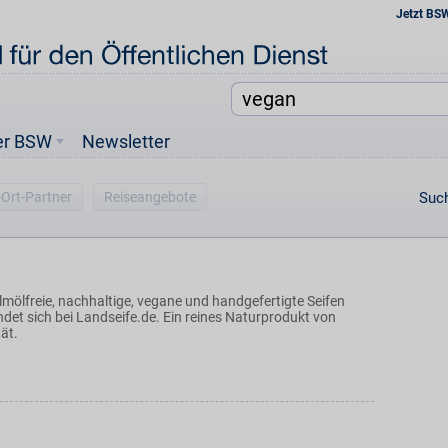
Jetzt BS
er BSW
Newsletter
-Ort-Partner
Reiseangebote
Such
lmölfreie, nachhaltige, vegane und handgefertigte Seifen
det sich bei Landseife.de. Ein reines Naturprodukt von
ät.