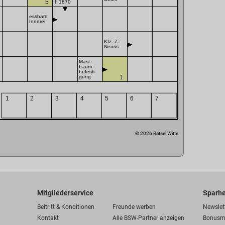
5
† 1870
essbare
Innerei
Kfz.-Z.:
Neuss
Mast-
baum-
befesti-
1
gung
1
2
3
4
5
6
7
© 2026 Rätsel Witte
Mitgliederservice
Sparhe
Beitritt & Konditionen
Freunde werben
Newslet
Kontakt
Alle BSW-Partner anzeigen
Bonusm