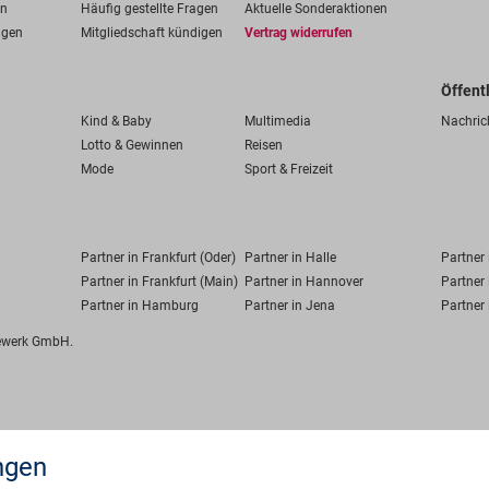
en
Häufig gestellte Fragen
Aktuelle Sonderaktionen
ngen
Mitgliedschaft kündigen
Vertrag widerrufen
Öffent
Kind & Baby
Multimedia
Nachric
Lotto & Gewinnen
Reisen
Mode
Sport & Freizeit
Partner in Frankfurt (Oder)
Partner in Halle
Partner
Partner in Frankfurt (Main)
Partner in Hannover
Partner 
Partner in Hamburg
Partner in Jena
Partner 
fewerk GmbH.
ngen