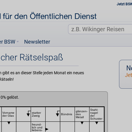
Jetzt BS
er BSW
Newsletter
icher Rätselspaß
gibt es an dieser Stelle jeden Monat ein neues
Rätseln!
0
% gelöst.
Stahl-
glänzen-
Vorname
starker
nagel
Bündnis
des
der Glas
Zweig
der
Metall
Schuster
freund-
lich und
liebens-