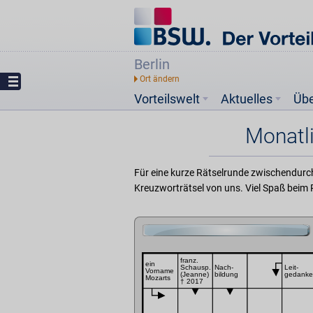
Berlin
Vorteilswelt
Aktuelles
Üb
Monatl
Für eine kurze Rätselrunde zwischendurch 
Kreuzworträtsel von uns. Viel Spaß beim 
franz.
ein
Schausp.
Nach-
Leit-
Vorname
(Jeanne)
bildung
gedanke
Mozarts
† 2017