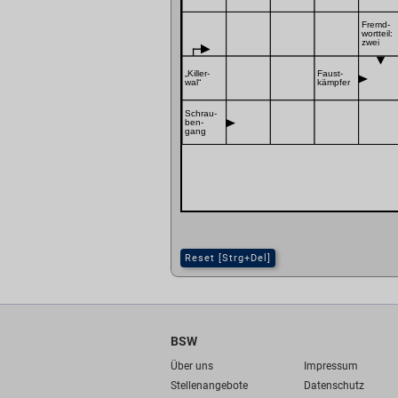
Fremd-
wortteil:
zwei
„Killer-
Faust-
wal“
kämpfer
Schrau-
ben-
gang
Reset [Strg+Del]
BSW
Über uns
Impressum
Stellenangebote
Datenschutz