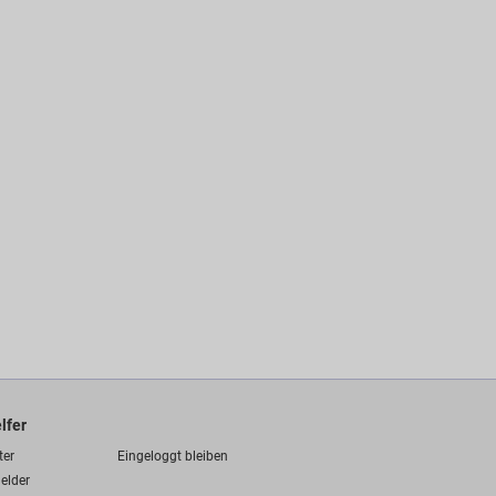
lfer
ter
Eingeloggt bleiben
elder