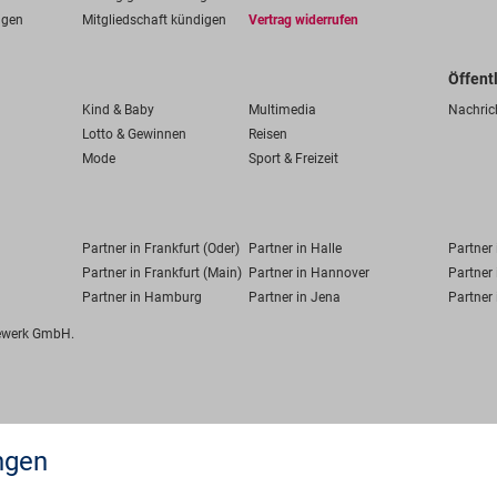
ngen
Mitgliedschaft kündigen
Vertrag widerrufen
Öffent
Kind & Baby
Multimedia
Nachric
Lotto & Gewinnen
Reisen
Mode
Sport & Freizeit
Partner in Frankfurt (Oder)
Partner in Halle
Partner
Partner in Frankfurt (Main)
Partner in Hannover
Partner 
Partner in Hamburg
Partner in Jena
Partner 
fewerk GmbH.
ngen