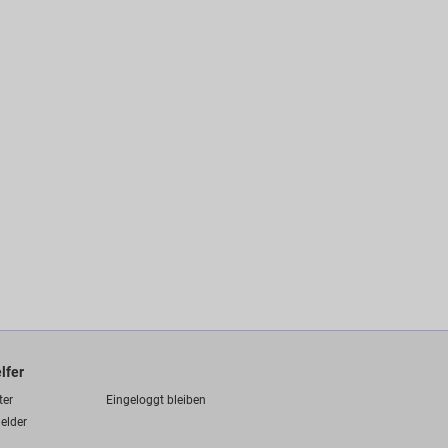
lfer
ter
Eingeloggt bleiben
elder