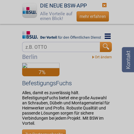
DIE NEUE BSW-APP
Alle Vorteile auf
mehr erfahren
einen Blick!
Startseite
Startseite
Jetzt BSW-Mitglied werden
Vorteilswelt
Berlin
Login
Partner
7%
☎
0800 - 279 25 82
BefestigungsFuchs
BefestigungsFuchs
Alles, damit es zuverlässig hält.
BefestigungsFuchs bietet eine große Auswahl
an Schrauben, Dübeln und Montagematerial für
Heimwerker und Profis. Robuste Qualität und
passende Lösungen sorgen für sichere
Verbindungen bei jedem Projekt. Mit BSW im
Vorteil.