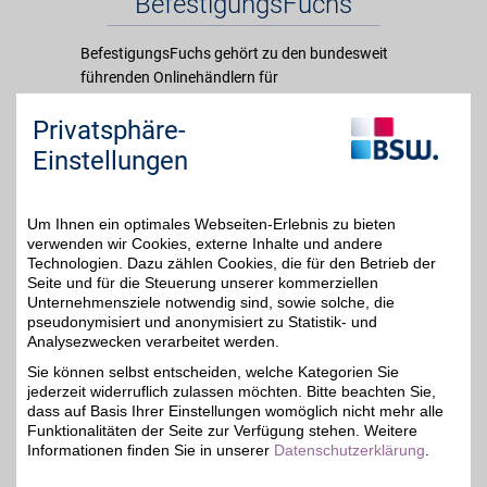
BefestigungsFuchs
BefestigungsFuchs gehört zu den bundesweit
führenden Onlinehändlern für
Befestigungstechnik. Das mittelständische
Privatsphäre-
Unternehmen mit Sitz in der Lüneburger Heide
wurde vor über 20 Jahren als Familienbetrieb
Einstellungen
gegründet und legt großen Wert auf
Zuverlässigkeit, Vertrauen, Qualität und
Beständigkeit. Diese Werte spiegeln sich auch in
Um Ihnen ein optimales Webseiten-Erlebnis zu bieten
verwenden wir Cookies, externe Inhalte und andere
der großen Produktpallette wieder, die sowohl
Technologien. Dazu zählen Cookies, die für den Betrieb der
bei Profis, als auch bei Hobbyhandwerkern
Seite und für die Steuerung unserer kommerziellen
Anklang findet.
Unternehmensziele notwendig sind, sowie solche, die
pseudonymisiert und anonymisiert zu Statistik- und
Analysezwecken verarbeitet werden.
Merkmale
Sie können selbst entscheiden, welche Kategorien Sie
jederzeit widerruflich zulassen möchten. Bitte beachten Sie,
dass auf Basis Ihrer Einstellungen womöglich nicht mehr alle
Funktionalitäten der Seite zur Verfügung stehen. Weitere
Informationen finden Sie in unserer
Datenschutzerklärung
.