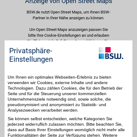
Anzeige von Open Street Maps
BSW.de nutzt Open Street Maps, um Ihnen BSW-
Partner in Ihrer Nähe anzeigen zu können.
Um Open Street Maps anzuzeigen passen Sie
bitte Ihre Cookie-Einstellungen an und erlauben
Sie "Externe Inhalte". Diese Auswahl können Sie
jederzeit über die Cookie-Einstellungen im
Privatsphäre-
unteren Seitenbereich ändern.
Einstellungen
Einstellungen anpassen
Um Ihnen ein optimales Webseiten-Erlebnis zu bieten
verwenden wir Cookies, externe Inhalte und andere
Technologien. Dazu zählen Cookies, die für den Betrieb der
Seite und für die Steuerung unserer kommerziellen
Adresse
Unternehmensziele notwendig sind, sowie solche, die
pseudonymisiert und anonymisiert zu Statistik- und
Dieskaustr. 129a
Analysezwecken verarbeitet werden.
04249
Leipzig
Filialen in der Nähe
Sie können selbst entscheiden, welche Kategorien Sie
Telefon
03 41 / 2 31 87 60
jederzeit widerruflich zulassen möchten. Bitte beachten Sie,
dass auf Basis Ihrer Einstellungen womöglich nicht mehr alle
Funktionalitäten der Seite zur Verfügung stehen. Weitere