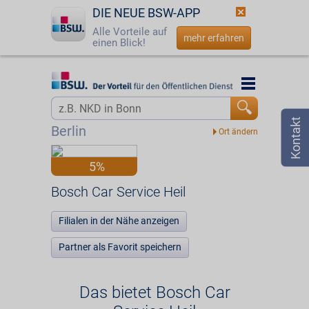
DIE NEUE BSW-APP
Alle Vorteile auf
mehr erfahren
einen Blick!
Startseite
Startseite
Jetzt BSW-Mitglied werden
Vorteilswelt
Berlin
Login
Partner
5%
☎
0800 - 279 25 82
Bosch Car Service Heil
Bosch Car Service Heil
Filialen in der Nähe anzeigen
Partner als Favorit speichern
Das bietet Bosch Car