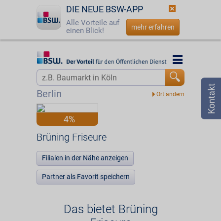
DIE NEUE BSW-APP
Alle Vorteile auf
mehr erfahren
einen Blick!
Startseite
Startseite
Jetzt BSW-Mitglied werden
Vorteilswelt
Berlin
Login
Partner
4%
☎
0800 - 279 25 82
Brüning Friseure
Brüning Friseure
Filialen in der Nähe anzeigen
Partner als Favorit speichern
Das bietet Brüning