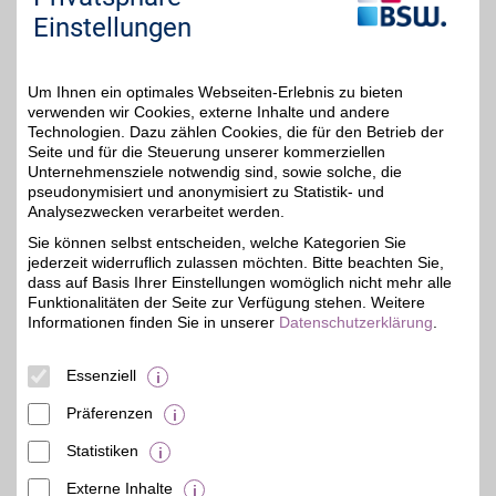
Einstellungen
Einstellungen anpassen
Um Ihnen ein optimales Webseiten-Erlebnis zu bieten
verwenden wir Cookies, externe Inhalte und andere
Technologien. Dazu zählen Cookies, die für den Betrieb der
Adresse
Seite und für die Steuerung unserer kommerziellen
Unternehmensziele notwendig sind, sowie solche, die
Schillerstr. 20-40
pseudonymisiert und anonymisiert zu Statistik- und
neben Edeka
Analysezwecken verarbeitet werden.
52064
Aachen
Filialen in der Nähe
Sie können selbst entscheiden, welche Kategorien Sie
Telefon
02 41 / 1 89 92 39
jederzeit widerruflich zulassen möchten. Bitte beachten Sie,
dass auf Basis Ihrer Einstellungen womöglich nicht mehr alle
Funktionalitäten der Seite zur Verfügung stehen. Weitere
Informationen finden Sie in unserer
Datenschutzerklärung
.
Essenziell
Präferenzen
Statistiken
Externe Inhalte