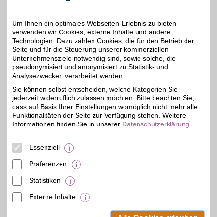
Einstellungen anpassen
Um Ihnen ein optimales Webseiten-Erlebnis zu bieten
verwenden wir Cookies, externe Inhalte und andere
Technologien. Dazu zählen Cookies, die für den Betrieb der
Seite und für die Steuerung unserer kommerziellen
Unternehmensziele notwendig sind, sowie solche, die
Adresse
pseudonymisiert und anonymisiert zu Statistik- und
Analysezwecken verarbeitet werden.
Meienbergstr. 26
99084
Erfurt
Sie können selbst entscheiden, welche Kategorien Sie
Filialen in der Nähe
jederzeit widerruflich zulassen möchten. Bitte beachten Sie,
dass auf Basis Ihrer Einstellungen womöglich nicht mehr alle
Funktionalitäten der Seite zur Verfügung stehen. Weitere
Informationen finden Sie in unserer
Datenschutzerklärung
.
Essenziell
Präferenzen
Statistiken
Externe Inhalte
© BSW Verbraucher-Service
Beamten-Selbsthilfewerk GmbH.