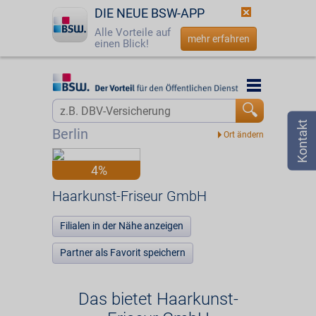
DIE NEUE BSW-APP
Alle Vorteile auf
mehr erfahren
einen Blick!
Startseite
Startseite
Jetzt BSW-Mitglied werden
Vorteilswelt
Berlin
Login
Partner
4%
☎
0800 - 279 25 82
Haarkunst-Friseur GmbH
Haarkunst-Friseur GmbH
Filialen in der Nähe anzeigen
Partner als Favorit speichern
Das bietet Haarkunst-