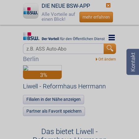
DIE NEUE BSW-APP
Alle Vorteile auf
mehr erfahren
einen Blick!
Startseite
Startseite
Jetzt BSW-Mitglied werden
Vorteilswelt
Berlin
Login
Partner
3%
☎
0800 - 279 25 82
Liwell - Reformhaus Herrmann
Liwell - Reformhaus Herrmann
Filialen in der Nähe anzeigen
Partner als Favorit speichern
Das bietet Liwell -