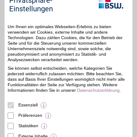
Privatsphäre-
unteren Seitenbereich ändern.
Einstellungen
Einstellungen anpassen
Um Ihnen ein optimales Webseiten-Erlebnis zu bieten
verwenden wir Cookies, externe Inhalte und andere
Technologien. Dazu zählen Cookies, die für den Betrieb der
Seite und für die Steuerung unserer kommerziellen
Adresse
Unternehmensziele notwendig sind, sowie solche, die
pseudonymisiert und anonymisiert zu Statistik- und
Nordhäuser Str. 73t
Analysezwecken verarbeitet werden.
Thüringen-Park
99091
Erfurt
Sie können selbst entscheiden, welche Kategorien Sie
Filialen in der Nähe
jederzeit widerruflich zulassen möchten. Bitte beachten Sie,
dass auf Basis Ihrer Einstellungen womöglich nicht mehr alle
Funktionalitäten der Seite zur Verfügung stehen. Weitere
Informationen finden Sie in unserer
Datenschutzerklärung
.
Essenziell
Präferenzen
Statistiken
Externe Inhalte