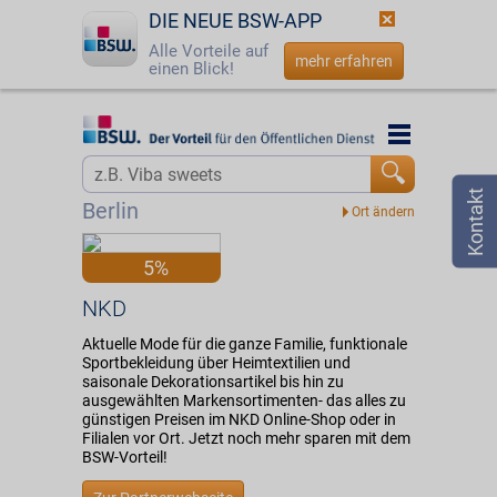
DIE NEUE BSW-APP
Alle Vorteile auf
mehr erfahren
einen Blick!
Startseite
Startseite
Jetzt BSW-Mitglied werden
Vorteilswelt
Berlin
Login
Partner
5%
☎
0800 - 279 25 82
NKD
NKD
Aktuelle Mode für die ganze Familie, funktionale
Sportbekleidung über Heimtextilien und
saisonale Dekorationsartikel bis hin zu
ausgewählten Markensortimenten- das alles zu
günstigen Preisen im NKD Online-Shop oder in
Filialen vor Ort. Jetzt noch mehr sparen mit dem
BSW-Vorteil!