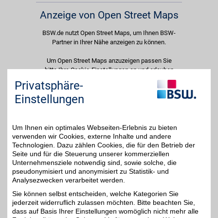
Anzeige von Open Street Maps
BSW.de nutzt Open Street Maps, um Ihnen BSW-
Partner in Ihrer Nähe anzeigen zu können.
Um Open Street Maps anzuzeigen passen Sie
bitte Ihre Cookie-Einstellungen an und erlauben
Sie "Externe Inhalte". Diese Auswahl können Sie
Privatsphäre-
jederzeit über die Cookie-Einstellungen im
Einstellungen
unteren Seitenbereich ändern.
Einstellungen anpassen
Um Ihnen ein optimales Webseiten-Erlebnis zu bieten
verwenden wir Cookies, externe Inhalte und andere
Technologien. Dazu zählen Cookies, die für den Betrieb der
Seite und für die Steuerung unserer kommerziellen
Unternehmensziele notwendig sind, sowie solche, die
Adresse
pseudonymisiert und anonymisiert zu Statistik- und
Analysezwecken verarbeitet werden.
Böhmenstr. 50+52
89547
Gerstetten
Sie können selbst entscheiden, welche Kategorien Sie
Filialen in der Nähe
jederzeit widerruflich zulassen möchten. Bitte beachten Sie,
dass auf Basis Ihrer Einstellungen womöglich nicht mehr alle