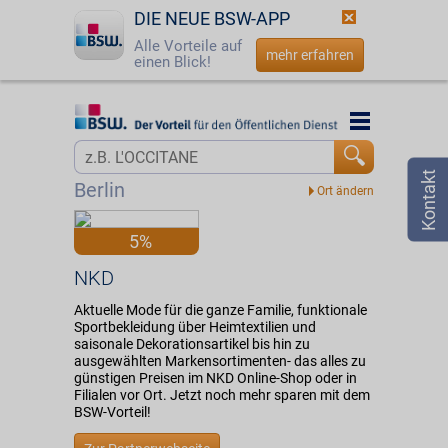
DIE NEUE BSW-APP
Alle Vorteile auf
mehr erfahren
einen Blick!
Startseite
Startseite
Jetzt BSW-Mitglied werden
Vorteilswelt
Berlin
Login
Partner
5%
☎
0800 - 279 25 82
NKD
NKD
Aktuelle Mode für die ganze Familie, funktionale
Sportbekleidung über Heimtextilien und
saisonale Dekorationsartikel bis hin zu
ausgewählten Markensortimenten- das alles zu
günstigen Preisen im NKD Online-Shop oder in
Filialen vor Ort. Jetzt noch mehr sparen mit dem
BSW-Vorteil!