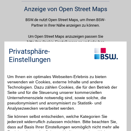
Anzeige von Open Street Maps
BSW.de nutzt Open Street Maps, um Ihnen BSW-
Partner in Ihrer Nähe anzeigen zu können.
Um Open Street Maps anzuzeigen passen Sie
bitte Ihre Cookie-Einstellungen an und erlauben
Sie "Externe Inhalte". Diese Auswahl können Sie
Privatsphäre-
jederzeit über die Cookie-Einstellungen im
Einstellungen
unteren Seitenbereich ändern.
Einstellungen anpassen
Um Ihnen ein optimales Webseiten-Erlebnis zu bieten
verwenden wir Cookies, externe Inhalte und andere
Technologien. Dazu zählen Cookies, die für den Betrieb der
Seite und für die Steuerung unserer kommerziellen
Unternehmensziele notwendig sind, sowie solche, die
Adresse
pseudonymisiert und anonymisiert zu Statistik- und
Analysezwecken verarbeitet werden.
Langgasse 66
67454
Haßloch
Sie können selbst entscheiden, welche Kategorien Sie
Filialen in der Nähe
jederzeit widerruflich zulassen möchten. Bitte beachten Sie,
dass auf Basis Ihrer Einstellungen womöglich nicht mehr alle