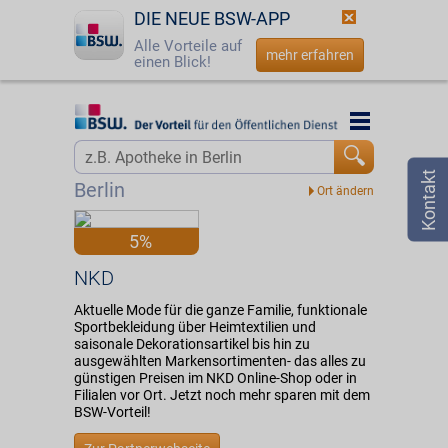
DIE NEUE BSW-APP
Alle Vorteile auf
mehr erfahren
einen Blick!
Startseite
Startseite
Jetzt BSW-Mitglied werden
Vorteilswelt
Berlin
Login
Partner
5%
☎
0800 - 279 25 82
NKD
NKD
Aktuelle Mode für die ganze Familie, funktionale
Sportbekleidung über Heimtextilien und
saisonale Dekorationsartikel bis hin zu
ausgewählten Markensortimenten- das alles zu
günstigen Preisen im NKD Online-Shop oder in
Filialen vor Ort. Jetzt noch mehr sparen mit dem
BSW-Vorteil!