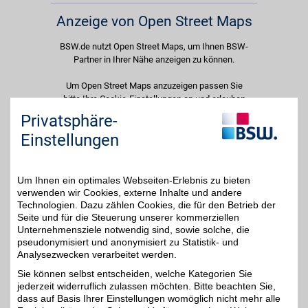
Anzeige von Open Street Maps
BSW.de nutzt Open Street Maps, um Ihnen BSW-
Partner in Ihrer Nähe anzeigen zu können.
Um Open Street Maps anzuzeigen passen Sie
bitte Ihre Cookie-Einstellungen an und erlauben
Sie "Externe Inhalte". Diese Auswahl können Sie
Privatsphäre-
jederzeit über die Cookie-Einstellungen im
Einstellungen
unteren Seitenbereich ändern.
Einstellungen anpassen
Um Ihnen ein optimales Webseiten-Erlebnis zu bieten
verwenden wir Cookies, externe Inhalte und andere
Technologien. Dazu zählen Cookies, die für den Betrieb der
Seite und für die Steuerung unserer kommerziellen
Unternehmensziele notwendig sind, sowie solche, die
Adresse
pseudonymisiert und anonymisiert zu Statistik- und
Analysezwecken verarbeitet werden.
Markt 9
99718
Greußen
Sie können selbst entscheiden, welche Kategorien Sie
Filialen in der Nähe
jederzeit widerruflich zulassen möchten. Bitte beachten Sie,
dass auf Basis Ihrer Einstellungen womöglich nicht mehr alle