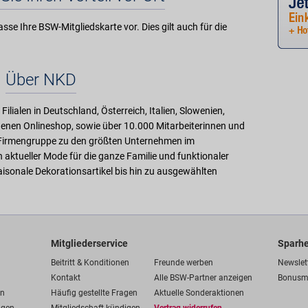
sse Ihre BSW-Mitgliedskarte vor. Dies gilt auch für die
Über NKD
Filialen in Deutschland, Österreich, Italien, Slowenien,
genen Onlineshop, sowie über 10.000 Mitarbeiterinnen und
KD-Firmengruppe zu den größten Unternehmen im
n aktueller Mode für die ganze Familie und funktionaler
aisonale Dekorationsartikel bis hin zu ausgewählten
Mitgliederservice
Sparhe
Beitritt & Konditionen
Freunde werben
Newslet
Kontakt
Alle BSW-Partner anzeigen
Bonusm
en
Häufig gestellte Fragen
Aktuelle Sonderaktionen