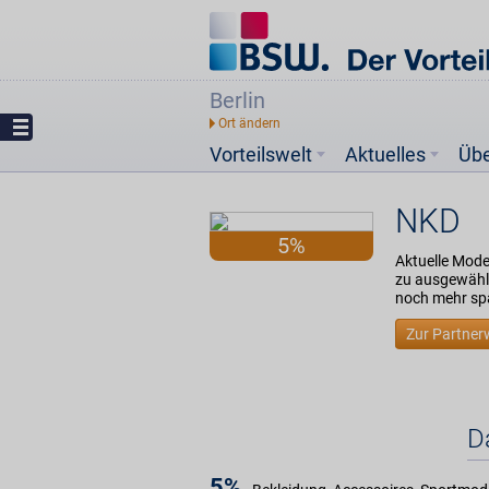
Berlin
Vorteilswelt
Aktuelles
Üb
NKD
5%
Aktuelle Mode 
zu ausgewählt
noch mehr sp
Zur Partner
D
5%