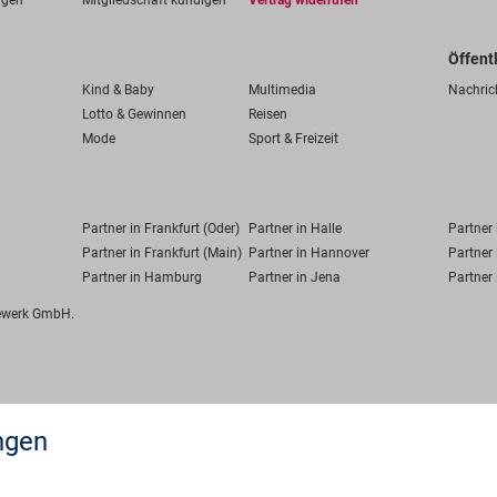
ngen
Mitgliedschaft kündigen
Vertrag widerrufen
Öffent
Kind & Baby
Multimedia
Nachric
Lotto & Gewinnen
Reisen
Mode
Sport & Freizeit
Partner in Frankfurt (Oder)
Partner in Halle
Partner
Partner in Frankfurt (Main)
Partner in Hannover
Partner 
Partner in Hamburg
Partner in Jena
Partner 
fewerk GmbH.
ngen