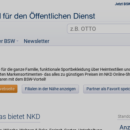
Jetzt BS
er BSW
Newsletter
für die ganze Familie, funktionale Sportbekleidung über Heimtextilien und
en Markensortimenten- das alles zu günstigen Preisen im NKD Online-Shop 
aren mit dem BSW-Vorteil!
webseite
Filialen in der Nähe anzeigen
Partner als Favorit spei
as bietet NKD
Stando
Anz