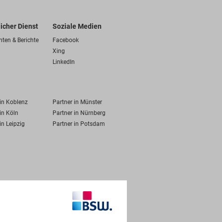
licher Dienst
Soziale Medien
hten & Berichte
Facebook
Xing
LinkedIn
 in Koblenz
Partner in Münster
in Köln
Partner in Nürnberg
in Leipzig
Partner in Potsdam