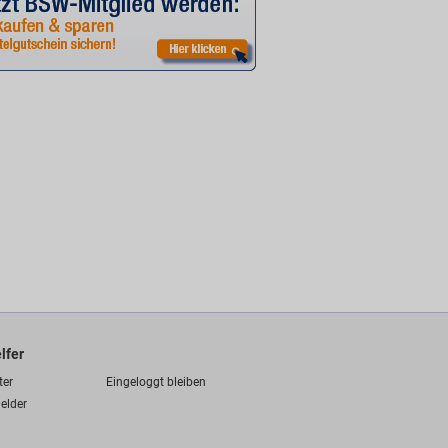
lfer
ter
Eingeloggt bleiben
elder