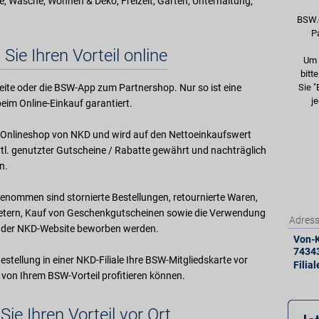
, Wäsche, Wohnen & Deko, Freizeit, Garten, Unterhaltung,
BSW.
P
 Sie Ihren Vorteil online
Um 
bitt
ite oder die BSW-App zum Partnershop. Nur so ist eine
Sie "
je
eim Online-Einkauf garantiert.
im Onlineshop von NKD und wird auf den Nettoeinkaufswert
l. genutzter Gutscheine / Rabatte gewährt und nachträglich
n.
enommen sind stornierte Bestellungen, retournierte Waren,
ietern, Kauf von Geschenkgutscheinen sowie die Verwendung
Adres
uf der NKD-Website beworben werden.
Von-K
7434
Bestellung in einer NKD-Filiale Ihre BSW-Mitgliedskarte vor
Filia
 von Ihrem BSW-Vorteil profitieren können.
Sie Ihren Vorteil vor Ort