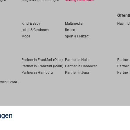
ngen
Mitgliedschaft kündigen
Vertrag widerrufen
Öffent
Kind & Baby
Multimedia
Nachric
Lotto & Gewinnen
Reisen
Mode
Sport & Freizeit
Partner in Frankfurt (Oder)
Partner in Halle
Partner
Partner in Frankfurt (Main)
Partner in Hannover
Partner 
Partner in Hamburg
Partner in Jena
Partner 
fewerk GmbH.
ngen