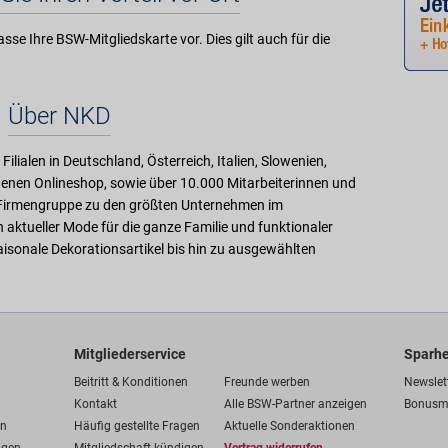
sse Ihre BSW-Mitgliedskarte vor. Dies gilt auch für die
Über NKD
Filialen in Deutschland, Österreich, Italien, Slowenien,
genen Onlineshop, sowie über 10.000 Mitarbeiterinnen und
KD-Firmengruppe zu den größten Unternehmen im
n aktueller Mode für die ganze Familie und funktionaler
aisonale Dekorationsartikel bis hin zu ausgewählten
Mitgliederservice
Sparhe
Beitritt & Konditionen
Freunde werben
Newslet
Kontakt
Alle BSW-Partner anzeigen
Bonusm
en
Häufig gestellte Fragen
Aktuelle Sonderaktionen