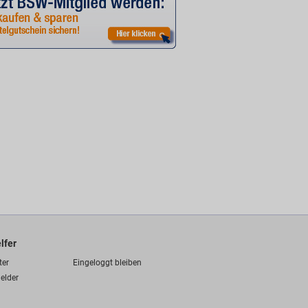
lfer
ter
Eingeloggt bleiben
elder