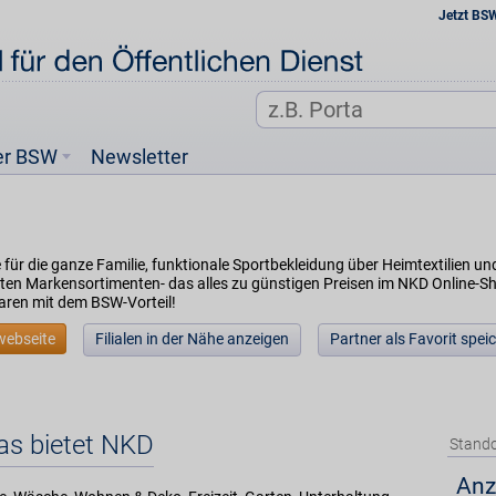
Jetzt BS
er BSW
Newsletter
für die ganze Familie, funktionale Sportbekleidung über Heimtextilien und
en Markensortimenten- das alles zu günstigen Preisen im NKD Online-Shop 
aren mit dem BSW-Vorteil!
webseite
Filialen in der Nähe anzeigen
Partner als Favorit spei
as bietet NKD
Stando
Anz