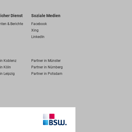
licher Dienst
Soziale Medien
hten & Berichte
Facebook
Xing
LinkedIn
 in Koblenz
Partner in Münster
in Köln
Partner in Nürnberg
in Leipzig
Partner in Potsdam