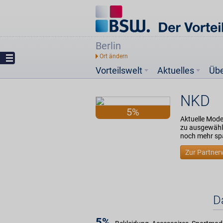
Berlin
Vorteilswelt
Aktuelles
Üb
NKD
5%
Aktuelle Mode 
zu ausgewählt
noch mehr sp
Zur Partner
D
5%