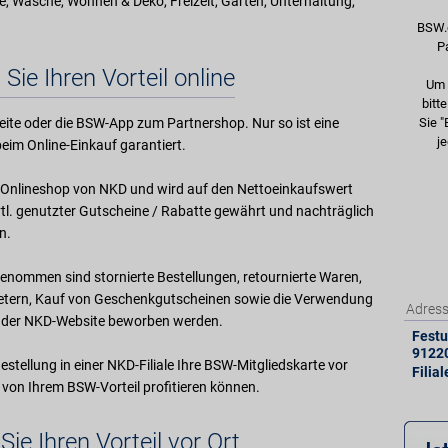
, Wäsche, Wohnen & Deko, Freizeit, Garten, Unterhaltung,
BSW.
P
 Sie Ihren Vorteil online
Um 
bitt
ite oder die BSW-App zum Partnershop. Nur so ist eine
Sie "
je
eim Online-Einkauf garantiert.
im Onlineshop von NKD und wird auf den Nettoeinkaufswert
l. genutzter Gutscheine / Rabatte gewährt und nachträglich
n.
enommen sind stornierte Bestellungen, retournierte Waren,
ietern, Kauf von Geschenkgutscheinen sowie die Verwendung
Adres
uf der NKD-Website beworben werden.
Festu
9122
Bestellung in einer NKD-Filiale Ihre BSW-Mitgliedskarte vor
Filia
 von Ihrem BSW-Vorteil profitieren können.
Sie Ihren Vorteil vor Ort