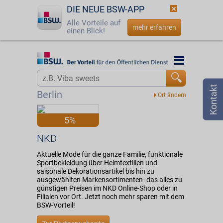
DIE NEUE BSW-APP
Alle Vorteile auf
mehr erfahren
einen Blick!
Startseite
Startseite
Jetzt BSW-Mitglied werden
Vorteilswelt
Berlin
Login
Partner
5%
☎
0800 - 279 25 82
NKD
NKD
Aktuelle Mode für die ganze Familie, funktionale
Sportbekleidung über Heimtextilien und
saisonale Dekorationsartikel bis hin zu
ausgewählten Markensortimenten- das alles zu
günstigen Preisen im NKD Online-Shop oder in
Filialen vor Ort. Jetzt noch mehr sparen mit dem
BSW-Vorteil!