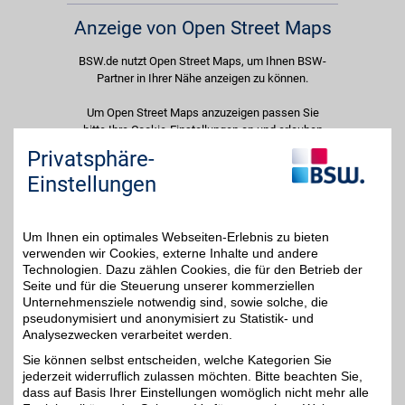
Anzeige von Open Street Maps
BSW.de nutzt Open Street Maps, um Ihnen BSW-
Partner in Ihrer Nähe anzeigen zu können.
Um Open Street Maps anzuzeigen passen Sie
bitte Ihre Cookie-Einstellungen an und erlauben
Sie "Externe Inhalte". Diese Auswahl können Sie
Privatsphäre-
jederzeit über die Cookie-Einstellungen im
Einstellungen
unteren Seitenbereich ändern.
Einstellungen anpassen
Um Ihnen ein optimales Webseiten-Erlebnis zu bieten
verwenden wir Cookies, externe Inhalte und andere
Technologien. Dazu zählen Cookies, die für den Betrieb der
Seite und für die Steuerung unserer kommerziellen
Unternehmensziele notwendig sind, sowie solche, die
Adresse
pseudonymisiert und anonymisiert zu Statistik- und
Analysezwecken verarbeitet werden.
Gustav-Töpfer-Str. 3C
07422
Bad Blankenburg
Sie können selbst entscheiden, welche Kategorien Sie
Filialen in der Nähe
jederzeit widerruflich zulassen möchten. Bitte beachten Sie,
dass auf Basis Ihrer Einstellungen womöglich nicht mehr alle