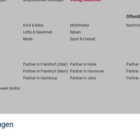
ngen
Mitgliedschaft kündigen
Vertrag widerrufen
Öffent
Kind & Baby
Multimedia
Nachric
Lotto & Gewinnen
Reisen
Mode
Sport & Freizeit
Partner in Frankfurt (Oder)
Partner in Halle
Partner
Partner in Frankfurt (Main)
Partner in Hannover
Partner 
Partner in Hamburg
Partner in Jena
Partner 
fewerk GmbH.
ngen