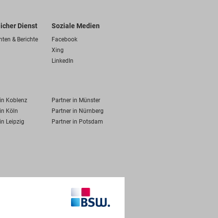
licher Dienst
Soziale Medien
hten & Berichte
Facebook
Xing
LinkedIn
 in Koblenz
Partner in Münster
in Köln
Partner in Nürnberg
in Leipzig
Partner in Potsdam