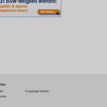
lfer
ter
Eingeloggt bleiben
elder