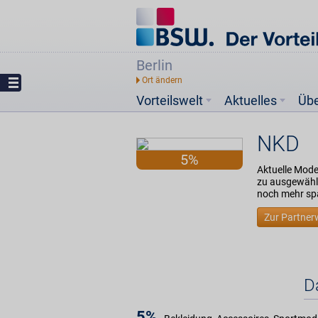
Berlin
Vorteilswelt
Aktuelles
Üb
NKD
5%
Aktuelle Mode 
zu ausgewählt
noch mehr sp
Zur Partner
D
5%