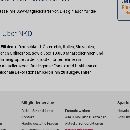
sse Ihre BSW-Mitgliedskarte vor. Dies gilt auch für die
Über NKD
Filialen in Deutschland, Österreich, Italien, Slowenien,
genen Onlineshop, sowie über 10.000 Mitarbeiterinnen und
KD-Firmengruppe zu den größten Unternehmen im
n aktueller Mode für die ganze Familie und funktionaler
aisonale Dekorationsartikel bis hin zu ausgewählten
Mitgliederservice
Sparhe
Beitritt & Konditionen
Freunde werben
Newslet
Kontakt
Alle BSW-Partner anzeigen
Bonusm
en
Häufig gestellte Fragen
Aktuelle Sonderaktionen