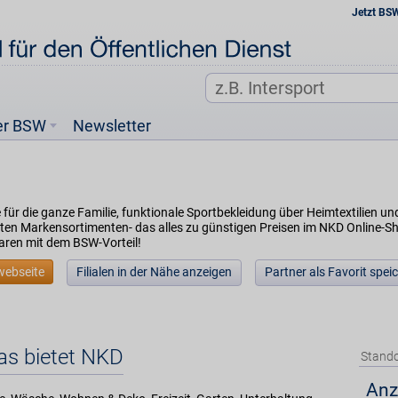
Jetzt BS
er BSW
Newsletter
für die ganze Familie, funktionale Sportbekleidung über Heimtextilien und
en Markensortimenten- das alles zu günstigen Preisen im NKD Online-Shop 
aren mit dem BSW-Vorteil!
webseite
Filialen in der Nähe anzeigen
Partner als Favorit spei
as bietet NKD
Stando
Anz