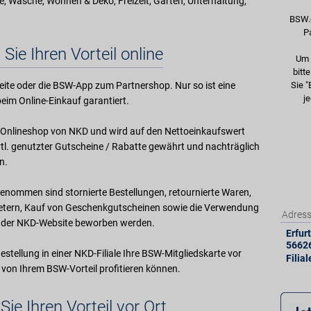
, Wäsche, Wohnen & Deko, Freizeit, Garten, Unterhaltung,
BSW.
P
 Sie Ihren Vorteil online
Um 
bitt
ite oder die BSW-App zum Partnershop. Nur so ist eine
Sie "
je
eim Online-Einkauf garantiert.
im Onlineshop von NKD und wird auf den Nettoeinkaufswert
l. genutzter Gutscheine / Rabatte gewährt und nachträglich
n.
enommen sind stornierte Bestellungen, retournierte Waren,
ietern, Kauf von Geschenkgutscheinen sowie die Verwendung
Adres
uf der NKD-Website beworben werden.
Erfurt
5662
Bestellung in einer NKD-Filiale Ihre BSW-Mitgliedskarte vor
Filia
 von Ihrem BSW-Vorteil profitieren können.
Sie Ihren Vorteil vor Ort