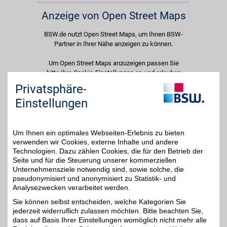
Anzeige von Open Street Maps
BSW.de nutzt Open Street Maps, um Ihnen BSW-
Partner in Ihrer Nähe anzeigen zu können.
Um Open Street Maps anzuzeigen passen Sie
bitte Ihre Cookie-Einstellungen an und erlauben
Sie "Externe Inhalte". Diese Auswahl können Sie
Privatsphäre-
jederzeit über die Cookie-Einstellungen im
Einstellungen
unteren Seitenbereich ändern.
Einstellungen anpassen
Um Ihnen ein optimales Webseiten-Erlebnis zu bieten
verwenden wir Cookies, externe Inhalte und andere
Technologien. Dazu zählen Cookies, die für den Betrieb der
Seite und für die Steuerung unserer kommerziellen
Unternehmensziele notwendig sind, sowie solche, die
Adresse
pseudonymisiert und anonymisiert zu Statistik- und
Analysezwecken verarbeitet werden.
Krefelder Str. 4-16
52146
Würselen
Sie können selbst entscheiden, welche Kategorien Sie
Filialen in der Nähe
jederzeit widerruflich zulassen möchten. Bitte beachten Sie,
dass auf Basis Ihrer Einstellungen womöglich nicht mehr alle