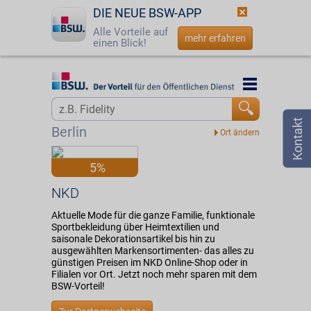
DIE NEUE BSW-APP
Alle Vorteile auf
mehr erfahren
einen Blick!
Startseite
Startseite
Jetzt BSW-Mitglied werden
Vorteilswelt
Berlin
Login
Partner
5%
☎
0800 - 279 25 82
NKD
NKD
Aktuelle Mode für die ganze Familie, funktionale
Sportbekleidung über Heimtextilien und
saisonale Dekorationsartikel bis hin zu
ausgewählten Markensortimenten- das alles zu
günstigen Preisen im NKD Online-Shop oder in
Filialen vor Ort. Jetzt noch mehr sparen mit dem
BSW-Vorteil!