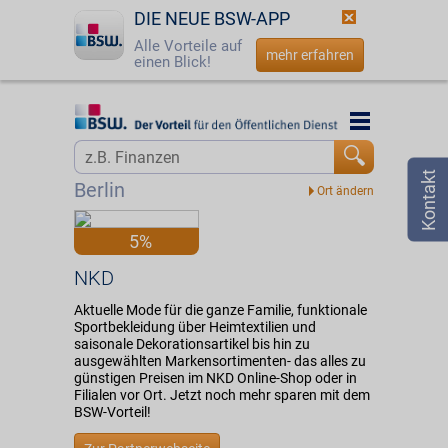
DIE NEUE BSW-APP
Alle Vorteile auf
mehr erfahren
einen Blick!
Startseite
Startseite
Jetzt BSW-Mitglied werden
Vorteilswelt
Berlin
Login
Partner
5%
☎
0800 - 279 25 82
NKD
NKD
Aktuelle Mode für die ganze Familie, funktionale
Sportbekleidung über Heimtextilien und
saisonale Dekorationsartikel bis hin zu
ausgewählten Markensortimenten- das alles zu
günstigen Preisen im NKD Online-Shop oder in
Filialen vor Ort. Jetzt noch mehr sparen mit dem
BSW-Vorteil!