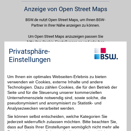
Anzeige von Open Street Maps
BSW.de nutzt Open Street Maps, um Ihnen BSW-
Partner in Ihrer Nähe anzeigen zu können.
Um Open Street Maps anzuzeigen passen Sie
bitte Ihre Cookie-Einstellungen an und erlauben
Sie "Externe Inhalte". Diese Auswahl können Sie
Privatsphäre-
jederzeit über die Cookie-Einstellungen im
Einstellungen
unteren Seitenbereich ändern.
Einstellungen anpassen
Um Ihnen ein optimales Webseiten-Erlebnis zu bieten
verwenden wir Cookies, externe Inhalte und andere
Technologien. Dazu zählen Cookies, die für den Betrieb der
Seite und für die Steuerung unserer kommerziellen
Unternehmensziele notwendig sind, sowie solche, die
Adresse
pseudonymisiert und anonymisiert zu Statistik- und
Analysezwecken verarbeitet werden.
Straße des Friedens 2
99510
Apolda
Sie können selbst entscheiden, welche Kategorien Sie
Filialen in der Nähe
jederzeit widerruflich zulassen möchten. Bitte beachten Sie,
dass auf Basis Ihrer Einstellungen womöglich nicht mehr alle