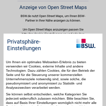
Anzeige von Open Street Maps
BSW.de nutzt Open Street Maps, um Ihnen BSW-
Partner in Ihrer Nähe anzeigen zu können.
Um Open Street Maps anzuzeigen passen Sie
bitte Ihre Cookie-Einstellungen an und erlauben
Sie "Externe Inhalte". Diese Auswahl können Sie
Privatsphäre-
jederzeit über die Cookie-Einstellungen im
Einstellungen
unteren Seitenbereich ändern.
Einstellungen anpassen
Um Ihnen ein optimales Webseiten-Erlebnis zu bieten
verwenden wir Cookies, externe Inhalte und andere
Technologien. Dazu zählen Cookies, die für den Betrieb der
Seite und für die Steuerung unserer kommerziellen
Unternehmensziele notwendig sind, sowie solche, die
Adresse
pseudonymisiert und anonymisiert zu Statistik- und
Analysezwecken verarbeitet werden.
Paulinenstr. 6
99444
Blankenhain
Sie können selbst entscheiden, welche Kategorien Sie
Filialen in der Nähe
jederzeit widerruflich zulassen möchten. Bitte beachten Sie,
dass auf Basis Ihrer Einstellungen womöglich nicht mehr alle