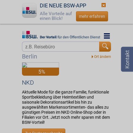
DIE NEUE BSW-APP
Alle Vorteile auf
mehr erfahren
einen Blick!
Startseite
Startseite
Jetzt BSW-Mitglied werden
Vorteilswelt
Berlin
Login
Partner
5%
☎
0800 - 279 25 82
NKD
NKD
Aktuelle Mode für die ganze Familie, funktionale
Sportbekleidung über Heimtextilien und
saisonale Dekorationsartikel bis hin zu
ausgewählten Markensortimenten- das alles zu
günstigen Preisen im NKD Online-Shop oder in
Filialen vor Ort. Jetzt noch mehr sparen mit dem
BSW-Vorteil!