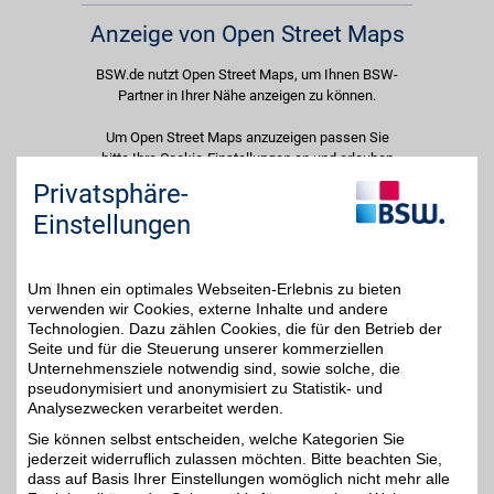
Anzeige von Open Street Maps
BSW.de nutzt Open Street Maps, um Ihnen BSW-
Partner in Ihrer Nähe anzeigen zu können.
Um Open Street Maps anzuzeigen passen Sie
bitte Ihre Cookie-Einstellungen an und erlauben
Sie "Externe Inhalte". Diese Auswahl können Sie
Privatsphäre-
jederzeit über die Cookie-Einstellungen im
Einstellungen
unteren Seitenbereich ändern.
Einstellungen anpassen
Um Ihnen ein optimales Webseiten-Erlebnis zu bieten
verwenden wir Cookies, externe Inhalte und andere
Technologien. Dazu zählen Cookies, die für den Betrieb der
Seite und für die Steuerung unserer kommerziellen
Unternehmensziele notwendig sind, sowie solche, die
Adresse
pseudonymisiert und anonymisiert zu Statistik- und
Analysezwecken verarbeitet werden.
Helene-Weigel-Platz 1-2
12681
Berlin
Sie können selbst entscheiden, welche Kategorien Sie
Filialen in der Nähe
jederzeit widerruflich zulassen möchten. Bitte beachten Sie,
dass auf Basis Ihrer Einstellungen womöglich nicht mehr alle