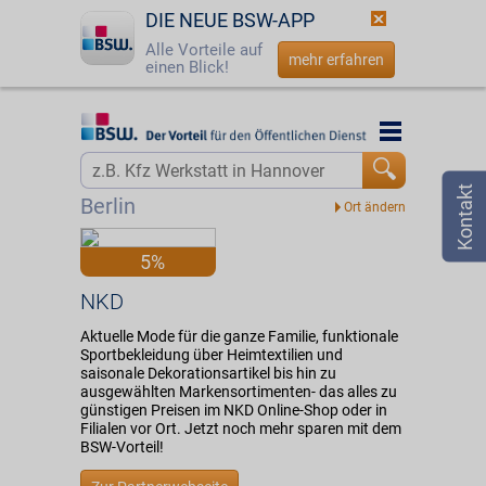
DIE NEUE BSW-APP
Alle Vorteile auf
mehr erfahren
einen Blick!
Startseite
Startseite
Jetzt BSW-Mitglied werden
Vorteilswelt
Berlin
Login
Partner
5%
☎
0800 - 279 25 82
NKD
NKD
Aktuelle Mode für die ganze Familie, funktionale
Sportbekleidung über Heimtextilien und
saisonale Dekorationsartikel bis hin zu
ausgewählten Markensortimenten- das alles zu
günstigen Preisen im NKD Online-Shop oder in
Filialen vor Ort. Jetzt noch mehr sparen mit dem
BSW-Vorteil!