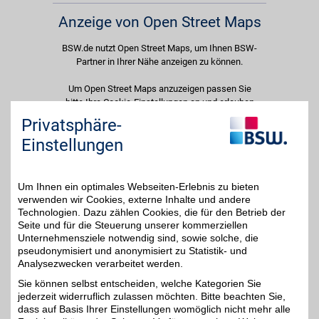
Anzeige von Open Street Maps
BSW.de nutzt Open Street Maps, um Ihnen BSW-
Partner in Ihrer Nähe anzeigen zu können.
Um Open Street Maps anzuzeigen passen Sie
bitte Ihre Cookie-Einstellungen an und erlauben
Sie "Externe Inhalte". Diese Auswahl können Sie
Privatsphäre-
jederzeit über die Cookie-Einstellungen im
Einstellungen
unteren Seitenbereich ändern.
Einstellungen anpassen
Um Ihnen ein optimales Webseiten-Erlebnis zu bieten
verwenden wir Cookies, externe Inhalte und andere
Technologien. Dazu zählen Cookies, die für den Betrieb der
Seite und für die Steuerung unserer kommerziellen
Unternehmensziele notwendig sind, sowie solche, die
Adresse
pseudonymisiert und anonymisiert zu Statistik- und
Analysezwecken verarbeitet werden.
Rischenweg 15
37124
Rosdorf
Sie können selbst entscheiden, welche Kategorien Sie
Filialen in der Nähe
jederzeit widerruflich zulassen möchten. Bitte beachten Sie,
dass auf Basis Ihrer Einstellungen womöglich nicht mehr alle