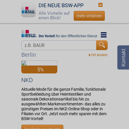
DIE NEUE BSW-APP
Alle Vorteile auf
mehr erfahren
einen Blick!
Startseite
Startseite
Jetzt BSW-Mitglied werden
Vorteilswelt
Berlin
Login
Partner
5%
☎
0800 - 279 25 82
NKD
NKD
Aktuelle Mode für die ganze Familie, funktionale
Sportbekleidung über Heimtextilien und
saisonale Dekorationsartikel bis hin zu
ausgewählten Markensortimenten- das alles zu
günstigen Preisen im NKD Online-Shop oder in
Filialen vor Ort. Jetzt noch mehr sparen mit dem
BSW-Vorteil!