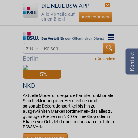
DIE NEUE BSW-APP
Alle Vorteile auf
mehr erfahren
einen Blick!
Startseite
Startseite
Jetzt BSW-Mitglied werden
Vorteilswelt
Berlin
Login
Partner
5%
☎
0800 - 279 25 82
NKD
NKD
Aktuelle Mode für die ganze Familie, funktionale
Sportbekleidung über Heimtextilien und
saisonale Dekorationsartikel bis hin zu
ausgewählten Markensortimenten- das alles zu
günstigen Preisen im NKD Online-Shop oder in
Filialen vor Ort. Jetzt noch mehr sparen mit dem
BSW-Vorteil!