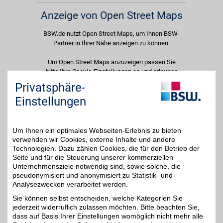
Anzeige von Open Street Maps
BSW.de nutzt Open Street Maps, um Ihnen BSW-
Partner in Ihrer Nähe anzeigen zu können.
Um Open Street Maps anzuzeigen passen Sie
bitte Ihre Cookie-Einstellungen an und erlauben
Sie "Externe Inhalte". Diese Auswahl können Sie
Privatsphäre-
jederzeit über die Cookie-Einstellungen im
Einstellungen
unteren Seitenbereich ändern.
Einstellungen anpassen
Um Ihnen ein optimales Webseiten-Erlebnis zu bieten
verwenden wir Cookies, externe Inhalte und andere
Technologien. Dazu zählen Cookies, die für den Betrieb der
Seite und für die Steuerung unserer kommerziellen
Unternehmensziele notwendig sind, sowie solche, die
Adresse
pseudonymisiert und anonymisiert zu Statistik- und
Analysezwecken verarbeitet werden.
Moskauer Platz 20
99091
Erfurt
Sie können selbst entscheiden, welche Kategorien Sie
Filialen in der Nähe
jederzeit widerruflich zulassen möchten. Bitte beachten Sie,
dass auf Basis Ihrer Einstellungen womöglich nicht mehr alle