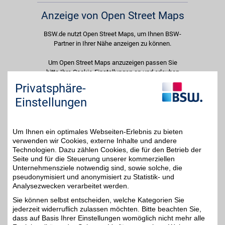
Anzeige von Open Street Maps
BSW.de nutzt Open Street Maps, um Ihnen BSW-
Partner in Ihrer Nähe anzeigen zu können.
Um Open Street Maps anzuzeigen passen Sie
bitte Ihre Cookie-Einstellungen an und erlauben
Sie "Externe Inhalte". Diese Auswahl können Sie
Privatsphäre-
jederzeit über die Cookie-Einstellungen im
Einstellungen
unteren Seitenbereich ändern.
Einstellungen anpassen
Um Ihnen ein optimales Webseiten-Erlebnis zu bieten
verwenden wir Cookies, externe Inhalte und andere
Technologien. Dazu zählen Cookies, die für den Betrieb der
Seite und für die Steuerung unserer kommerziellen
Unternehmensziele notwendig sind, sowie solche, die
Adresse
pseudonymisiert und anonymisiert zu Statistik- und
Analysezwecken verarbeitet werden.
Anger 36
99084
Erfurt
Sie können selbst entscheiden, welche Kategorien Sie
Filialen in der Nähe
jederzeit widerruflich zulassen möchten. Bitte beachten Sie,
dass auf Basis Ihrer Einstellungen womöglich nicht mehr alle