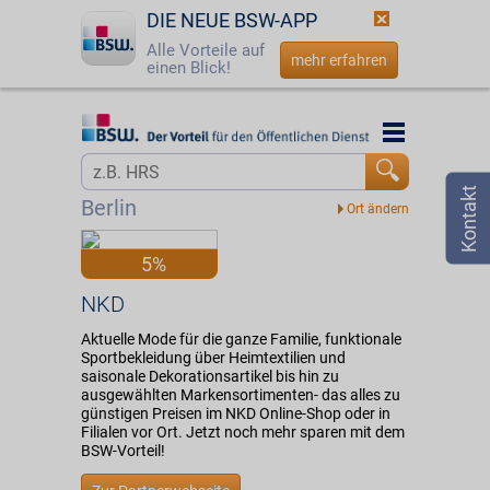
DIE NEUE BSW-APP
Alle Vorteile auf
mehr erfahren
einen Blick!
Startseite
Startseite
Jetzt BSW-Mitglied werden
Vorteilswelt
Berlin
Login
Partner
5%
☎
0800 - 279 25 82
NKD
NKD
Aktuelle Mode für die ganze Familie, funktionale
Sportbekleidung über Heimtextilien und
saisonale Dekorationsartikel bis hin zu
ausgewählten Markensortimenten- das alles zu
günstigen Preisen im NKD Online-Shop oder in
Filialen vor Ort. Jetzt noch mehr sparen mit dem
BSW-Vorteil!