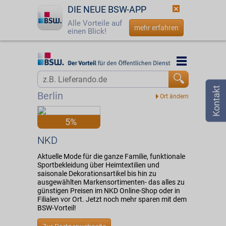
DIE NEUE BSW-APP
Alle Vorteile auf
mehr erfahren
einen Blick!
Startseite
Startseite
Jetzt BSW-Mitglied werden
Vorteilswelt
Berlin
Login
Partner
5%
☎
0800 - 279 25 82
NKD
NKD
Aktuelle Mode für die ganze Familie, funktionale
Sportbekleidung über Heimtextilien und
saisonale Dekorationsartikel bis hin zu
ausgewählten Markensortimenten- das alles zu
günstigen Preisen im NKD Online-Shop oder in
Filialen vor Ort. Jetzt noch mehr sparen mit dem
BSW-Vorteil!