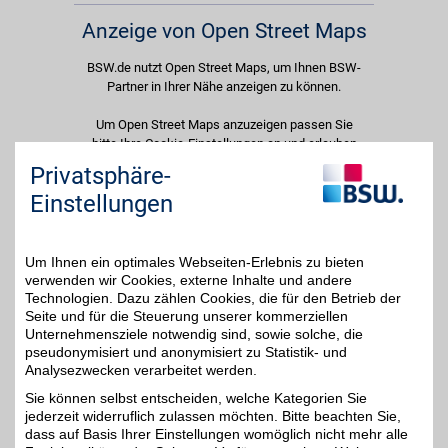
Anzeige von Open Street Maps
BSW.de nutzt Open Street Maps, um Ihnen BSW-
Partner in Ihrer Nähe anzeigen zu können.
Um Open Street Maps anzuzeigen passen Sie
bitte Ihre Cookie-Einstellungen an und erlauben
Sie "Externe Inhalte". Diese Auswahl können Sie
Privatsphäre-
jederzeit über die Cookie-Einstellungen im
Einstellungen
unteren Seitenbereich ändern.
Einstellungen anpassen
Um Ihnen ein optimales Webseiten-Erlebnis zu bieten
verwenden wir Cookies, externe Inhalte und andere
Technologien. Dazu zählen Cookies, die für den Betrieb der
Seite und für die Steuerung unserer kommerziellen
Unternehmensziele notwendig sind, sowie solche, die
Adresse
pseudonymisiert und anonymisiert zu Statistik- und
Analysezwecken verarbeitet werden.
Breite Str. 4
21244
Buchholz
Sie können selbst entscheiden, welche Kategorien Sie
Filialen in der Nähe
jederzeit widerruflich zulassen möchten. Bitte beachten Sie,
dass auf Basis Ihrer Einstellungen womöglich nicht mehr alle