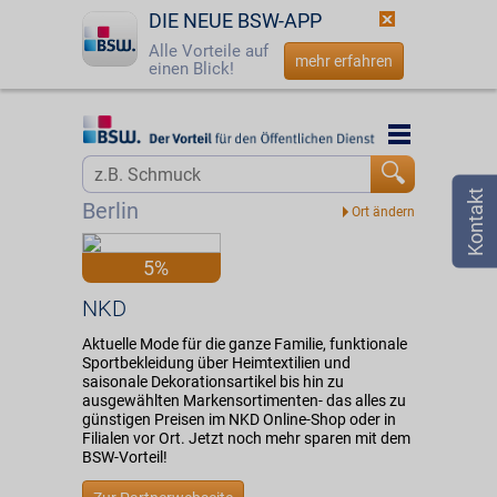
DIE NEUE BSW-APP
Alle Vorteile auf
mehr erfahren
einen Blick!
Startseite
Startseite
Jetzt BSW-Mitglied werden
Vorteilswelt
Berlin
Login
Partner
5%
☎
0800 - 279 25 82
NKD
NKD
Aktuelle Mode für die ganze Familie, funktionale
Sportbekleidung über Heimtextilien und
saisonale Dekorationsartikel bis hin zu
ausgewählten Markensortimenten- das alles zu
günstigen Preisen im NKD Online-Shop oder in
Filialen vor Ort. Jetzt noch mehr sparen mit dem
BSW-Vorteil!