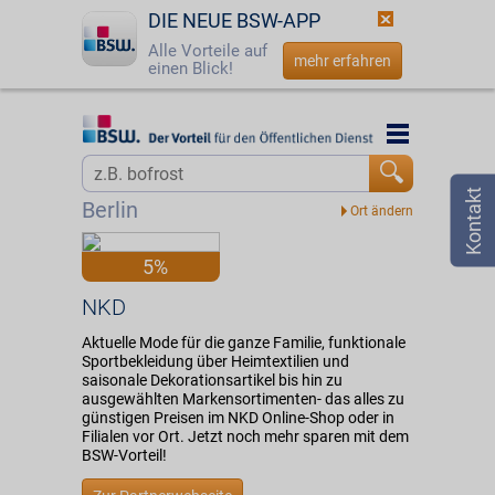
DIE NEUE BSW-APP
Alle Vorteile auf
mehr erfahren
einen Blick!
Startseite
Startseite
Jetzt BSW-Mitglied werden
Vorteilswelt
Berlin
Login
Partner
5%
☎
0800 - 279 25 82
NKD
NKD
Aktuelle Mode für die ganze Familie, funktionale
Sportbekleidung über Heimtextilien und
saisonale Dekorationsartikel bis hin zu
ausgewählten Markensortimenten- das alles zu
günstigen Preisen im NKD Online-Shop oder in
Filialen vor Ort. Jetzt noch mehr sparen mit dem
BSW-Vorteil!