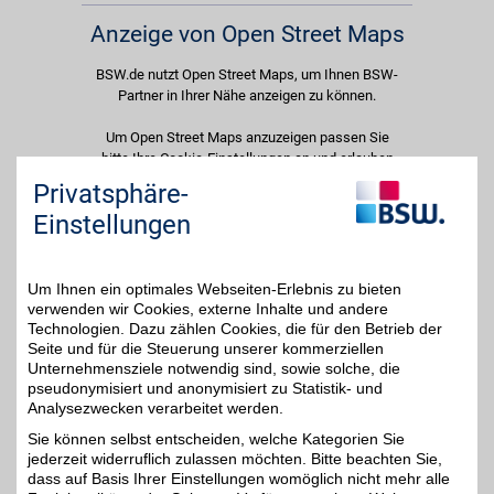
Anzeige von Open Street Maps
BSW.de nutzt Open Street Maps, um Ihnen BSW-
Partner in Ihrer Nähe anzeigen zu können.
Um Open Street Maps anzuzeigen passen Sie
bitte Ihre Cookie-Einstellungen an und erlauben
Sie "Externe Inhalte". Diese Auswahl können Sie
Privatsphäre-
jederzeit über die Cookie-Einstellungen im
Einstellungen
unteren Seitenbereich ändern.
Einstellungen anpassen
Um Ihnen ein optimales Webseiten-Erlebnis zu bieten
verwenden wir Cookies, externe Inhalte und andere
Technologien. Dazu zählen Cookies, die für den Betrieb der
Seite und für die Steuerung unserer kommerziellen
Unternehmensziele notwendig sind, sowie solche, die
Adresse
pseudonymisiert und anonymisiert zu Statistik- und
Analysezwecken verarbeitet werden.
Stresemannplatz 6
90489
Nürnberg
Sie können selbst entscheiden, welche Kategorien Sie
Filialen in der Nähe
jederzeit widerruflich zulassen möchten. Bitte beachten Sie,
dass auf Basis Ihrer Einstellungen womöglich nicht mehr alle