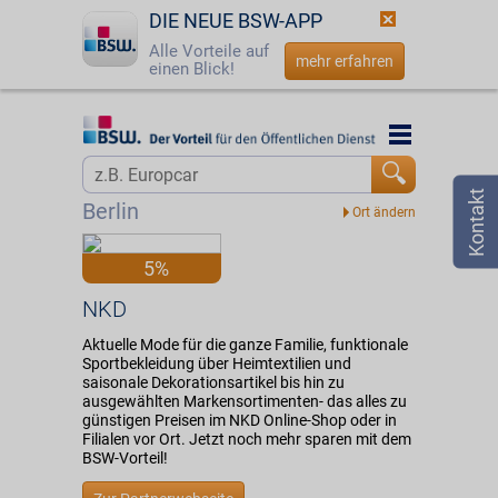
DIE NEUE BSW-APP
Alle Vorteile auf
mehr erfahren
einen Blick!
Startseite
Startseite
Jetzt BSW-Mitglied werden
Vorteilswelt
Berlin
Login
Partner
5%
☎
0800 - 279 25 82
NKD
NKD
Aktuelle Mode für die ganze Familie, funktionale
Sportbekleidung über Heimtextilien und
saisonale Dekorationsartikel bis hin zu
ausgewählten Markensortimenten- das alles zu
günstigen Preisen im NKD Online-Shop oder in
Filialen vor Ort. Jetzt noch mehr sparen mit dem
BSW-Vorteil!