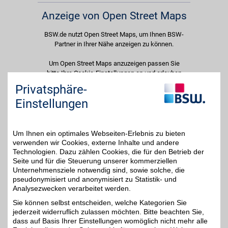
Anzeige von Open Street Maps
BSW.de nutzt Open Street Maps, um Ihnen BSW-
Partner in Ihrer Nähe anzeigen zu können.
Um Open Street Maps anzuzeigen passen Sie
bitte Ihre Cookie-Einstellungen an und erlauben
Sie "Externe Inhalte". Diese Auswahl können Sie
Privatsphäre-
jederzeit über die Cookie-Einstellungen im
Einstellungen
unteren Seitenbereich ändern.
Einstellungen anpassen
Um Ihnen ein optimales Webseiten-Erlebnis zu bieten
verwenden wir Cookies, externe Inhalte und andere
Technologien. Dazu zählen Cookies, die für den Betrieb der
Seite und für die Steuerung unserer kommerziellen
Unternehmensziele notwendig sind, sowie solche, die
Adresse
pseudonymisiert und anonymisiert zu Statistik- und
Analysezwecken verarbeitet werden.
Stedinger Str. 101
27753
Delmenhorst
Sie können selbst entscheiden, welche Kategorien Sie
Filialen in der Nähe
jederzeit widerruflich zulassen möchten. Bitte beachten Sie,
dass auf Basis Ihrer Einstellungen womöglich nicht mehr alle