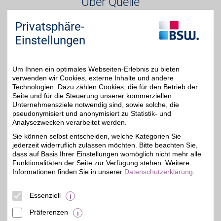
Über Quelle
Privatsphäre-
Quelle versteht sich als ein dynamisches E-
Commerce-Unternehmen mit vielfältigen
Einstellungen
Services und einem klaren Bekenntnis zu
hervorragendem Kundenservice. Bei Quelle
finden Sie alles rund um Haushaltstechnik und
Um Ihnen ein optimales Webseiten-Erlebnis zu bieten
verwenden wir Cookies, externe Inhalte und andere
Produkte aus der Welt Wohnen und Familie zu
Technologien. Dazu zählen Cookies, die für den Betrieb der
unschlagbaren Preisen und in bester Qualität.
Seite und für die Steuerung unserer kommerziellen
Denn: Wir liefern Lösungen.
Unternehmensziele notwendig sind, sowie solche, die
pseudonymisiert und anonymisiert zu Statistik- und
Analysezwecken verarbeitet werden.
Merkmale
Sie können selbst entscheiden, welche Kategorien Sie
jederzeit widerruflich zulassen möchten. Bitte beachten Sie,
dass auf Basis Ihrer Einstellungen womöglich nicht mehr alle
Funktionalitäten der Seite zur Verfügung stehen. Weitere
Informationen finden Sie in unserer
Datenschutzerklärung
.
Essenziell
Präferenzen