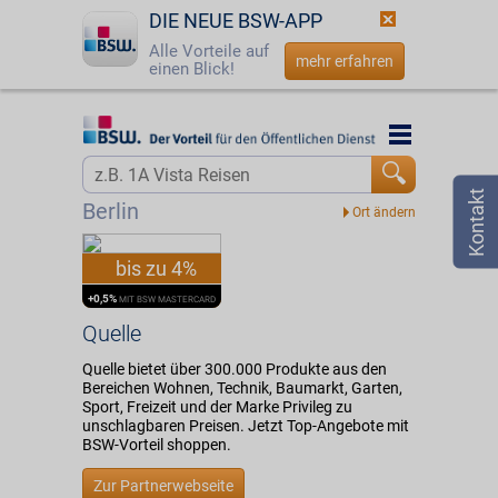
DIE NEUE BSW-APP
Alle Vorteile auf
mehr erfahren
einen Blick!
Startseite
Startseite
Jetzt BSW-Mitglied werden
Vorteilswelt
Berlin
Login
Partner
bis zu 4%
☎
0800 - 279 25 82
Quelle
+0,5%
MIT BSW MASTERCARD
Quelle
Quelle bietet über 300.000 Produkte aus den
Bereichen Wohnen, Technik, Baumarkt, Garten,
Sport, Freizeit und der Marke Privileg zu
unschlagbaren Preisen. Jetzt Top-Angebote mit
BSW-Vorteil shoppen.
Zur Partnerwebseite