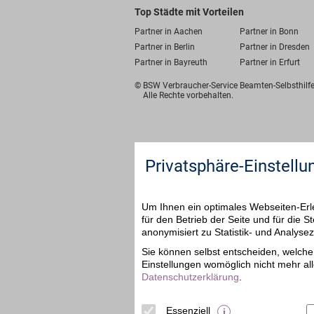
Top Städte mit Vorteilen
Partner in Aachen
Partner in Bonn
Partner in Berlin
Partner in Dresden
Partner in Bayreuth
Partner in Erfurt
© BSW Verbraucher-Service
Beamten-Selbsthil
Alle Rechte vorbehalten.
Privatsphäre-Einstellu
Um Ihnen ein optimales Webseiten-Erle
für den Betrieb der Seite und für die
anonymisiert zu Statistik- und Analys
Sie können selbst entscheiden, welche 
Einstellungen womöglich nicht mehr all
Datenschutzerklärung
.
Essenziell