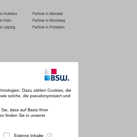
 in Koblenz
Partner in Münster
in Köln
Partner in Nürnberg
in Leipzig
Partner in Potsdam
chnologien. Dazu zählen Cookies, die
owie solche, die pseudonymisiert und
Sie, dass auf Basis Ihrer
en finden Sie in unserer
Externe Inhalte