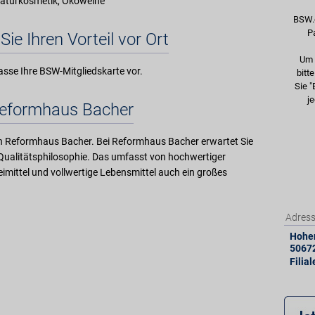
Naturkosmetik, Ökoweine
BSW.
P
Sie Ihren Vorteil vor Ort
Um 
asse Ihre BSW-Mitgliedskarte vor.
bitt
Sie "
je
eformhaus Bacher
von Reformhaus Bacher. Bei Reformhaus Bacher erwartet Sie
 Qualitätsphilosophie. Das umfasst von hochwertiger
mittel und vollwertige Lebensmittel auch ein großes
Adres
Hohen
5067
Filia