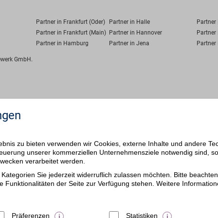
Partner in Frankfurt (Oder)
Partner in Halle
Partner
Partner in Frankfurt (Main)
Partner in Hannover
Partner 
Partner in Hamburg
Partner in Jena
Partner 
fewerk GmbH.
ngen
bnis zu bieten verwenden wir Cookies, externe Inhalte und andere Te
 Steuerung unserer kommerziellen Unternehmensziele notwendig sind, s
ezwecken verarbeitet werden.
Kategorien Sie jederzeit widerruflich zulassen möchten. Bitte beachten 
e Funktionalitäten der Seite zur Verfügung stehen. Weitere Information
Präferenzen
Statistiken