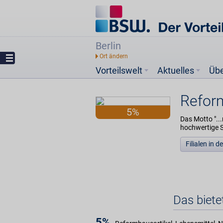
Berlin
Vorteilswelt
Aktuelles
Üb
Refor
5%
Das Motto "..
hochwertige S
Filialen in 
Das biet
5%