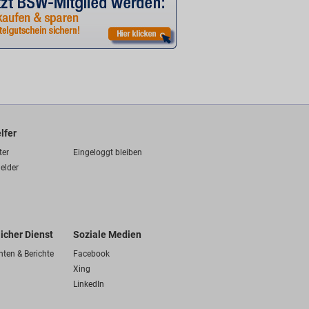
lfer
ter
Eingeloggt bleiben
elder
licher Dienst
Soziale Medien
hten & Berichte
Facebook
Xing
LinkedIn