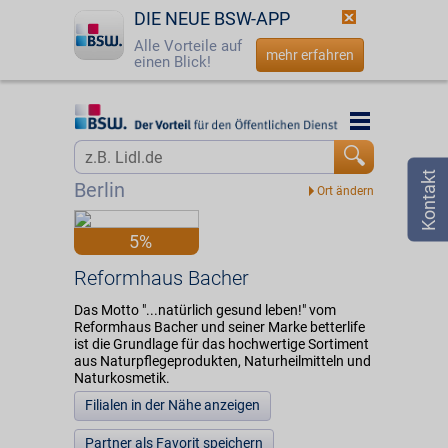
DIE NEUE BSW-APP
Alle Vorteile auf
mehr erfahren
einen Blick!
Startseite
Startseite
Jetzt BSW-Mitglied werden
Vorteilswelt
Berlin
Login
Partner
5%
☎
0800 - 279 25 82
Reformhaus Bacher
Reformhaus Bacher
Das Motto "...natürlich gesund leben!" vom
Reformhaus Bacher und seiner Marke betterlife
ist die Grundlage für das hochwertige Sortiment
aus Naturpflegeprodukten, Naturheilmitteln und
Naturkosmetik.
Filialen in der Nähe anzeigen
Partner als Favorit speichern