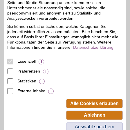
Seite und für die Steuerung unserer kommerziellen
Unternehmensziele notwendig sind, sowie solche, die
Adresse
pseudonymisiert und anonymisiert zu Statistik- und
Analysezwecken verarbeitet werden.
Aachener Str. 505
50933
Köln
Sie können selbst entscheiden, welche Kategorien Sie
Filialen in der Nähe
jederzeit widerruflich zulassen möchten. Bitte beachten Sie,
dass auf Basis Ihrer Einstellungen womöglich nicht mehr alle
Funktionalitäten der Seite zur Verfügung stehen. Weitere
Informationen finden Sie in unserer
Datenschutzerklärung
.
Essenziell
Präferenzen
Statistiken
Externe Inhalte
© BSW Verbraucher-Service
Beamten-Selbsthilfewerk GmbH.
Alle Cookies erlauben
Alle Rechte vorbehalten.
Ablehnen
Auswahl speichern