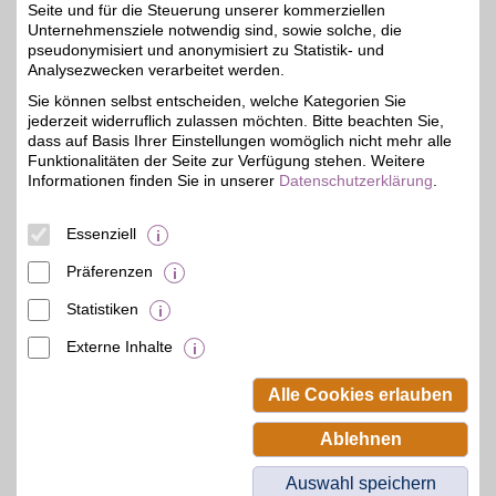
Seite und für die Steuerung unserer kommerziellen
Unternehmensziele notwendig sind, sowie solche, die
Adresse
pseudonymisiert und anonymisiert zu Statistik- und
Analysezwecken verarbeitet werden.
Frankfurter Str. 49-53
51065
Köln
Sie können selbst entscheiden, welche Kategorien Sie
Filialen in der Nähe
jederzeit widerruflich zulassen möchten. Bitte beachten Sie,
dass auf Basis Ihrer Einstellungen womöglich nicht mehr alle
Funktionalitäten der Seite zur Verfügung stehen. Weitere
Informationen finden Sie in unserer
Datenschutzerklärung
.
Essenziell
Präferenzen
Statistiken
Externe Inhalte
© BSW Verbraucher-Service
Beamten-Selbsthilfewerk GmbH.
Alle Cookies erlauben
Alle Rechte vorbehalten.
Ablehnen
Auswahl speichern