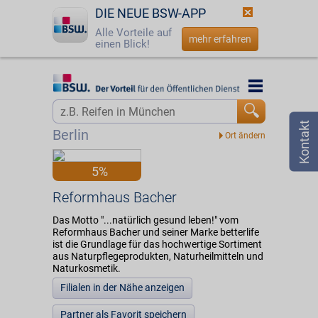
DIE NEUE BSW-APP
Alle Vorteile auf
mehr erfahren
einen Blick!
Startseite
Startseite
Jetzt BSW-Mitglied werden
Vorteilswelt
Berlin
Login
Partner
5%
☎
0800 - 279 25 82
Reformhaus Bacher
Reformhaus Bacher
Das Motto "...natürlich gesund leben!" vom
Reformhaus Bacher und seiner Marke betterlife
ist die Grundlage für das hochwertige Sortiment
aus Naturpflegeprodukten, Naturheilmitteln und
Naturkosmetik.
Filialen in der Nähe anzeigen
Partner als Favorit speichern