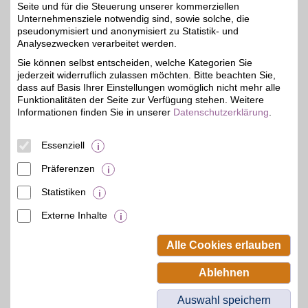
Seite und für die Steuerung unserer kommerziellen
Unternehmensziele notwendig sind, sowie solche, die
Adresse
pseudonymisiert und anonymisiert zu Statistik- und
Analysezwecken verarbeitet werden.
Sternstr. 62
53111
Bonn
Sie können selbst entscheiden, welche Kategorien Sie
Filialen in der Nähe
jederzeit widerruflich zulassen möchten. Bitte beachten Sie,
dass auf Basis Ihrer Einstellungen womöglich nicht mehr alle
Funktionalitäten der Seite zur Verfügung stehen. Weitere
Informationen finden Sie in unserer
Datenschutzerklärung
.
Essenziell
Präferenzen
Statistiken
Externe Inhalte
© BSW Verbraucher-Service
Beamten-Selbsthilfewerk GmbH.
Alle Cookies erlauben
Alle Rechte vorbehalten.
Ablehnen
Auswahl speichern