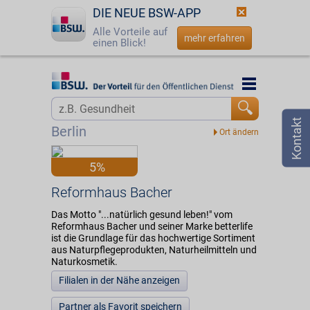
DIE NEUE BSW-APP
Alle Vorteile auf
mehr erfahren
einen Blick!
Startseite
Startseite
Jetzt BSW-Mitglied werden
Vorteilswelt
Berlin
Login
Partner
5%
☎
0800 - 279 25 82
Reformhaus Bacher
Reformhaus Bacher
Das Motto "...natürlich gesund leben!" vom
Reformhaus Bacher und seiner Marke betterlife
ist die Grundlage für das hochwertige Sortiment
aus Naturpflegeprodukten, Naturheilmitteln und
Naturkosmetik.
Filialen in der Nähe anzeigen
Partner als Favorit speichern