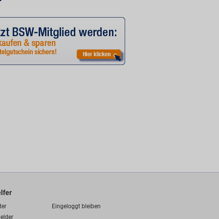
lfer
ter
Eingeloggt bleiben
elder