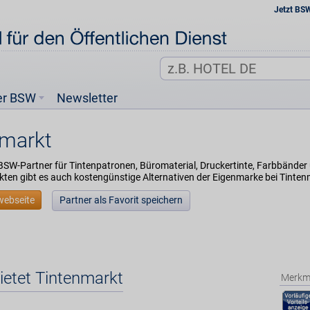
Jetzt BS
er BSW
Newsletter
nmarkt
BSW-Partner für Tintenpatronen, Büromaterial, Druckertinte, Farbbänder
kten gibt es auch kostengünstige Alternativen der Eigenmarke bei Tinten
webseite
Partner als Favorit speichern
ietet Tintenmarkt
Merkm