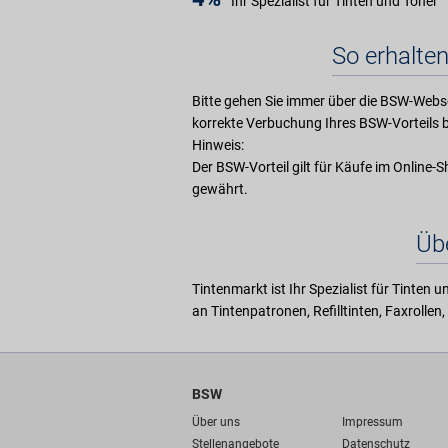
Ihr Spezialist für Tinten und Toner
So erhalten
Bitte gehen Sie immer über die BSW-Webse
korrekte Verbuchung Ihres BSW-Vorteils b
Hinweis:
Der BSW-Vorteil gilt für Käufe im Online
gewährt.
Üb
Tintenmarkt ist Ihr Spezialist für Tinten
an Tintenpatronen, Refilltinten, Faxrolle
BSW
Über uns
Impressum
Stellenangebote
Datenschutz