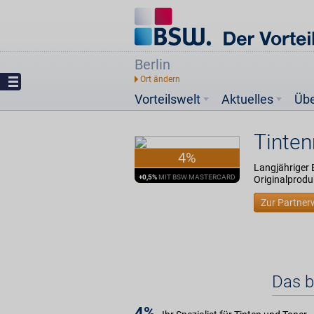
Berlin
Vorteilswelt
Aktuelles
Üb
Tinte
4%
Langjähriger 
+0,5%
MIT BSW MASTERCARD
Originalprodu
Zur Partner
Das b
4%