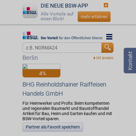
DIE NEUE BSW-APP
Alle Vorteile auf
mehr erfahren
einen Blick!
Startseite
Startseite
Jetzt BSW-Mitglied werden
Vorteilswelt
Berlin
Login
Partner
4%
☎
0800 - 279 25 82
BHG Reinholdshainer Raiffeisen Handels GmbH
BHG Reinholdshainer Raiffeisen
Handels GmbH
Für Heimwerker und Profis: Beim kompetenten
und regionalen Baumarkt und Baustoffhandel
Artikel für Bau, Heim und Garten kaufen und mit
BSW-Vorteil sparen.
Partner als Favorit speichern