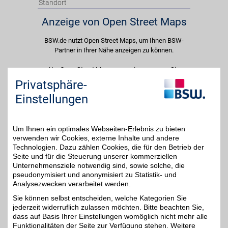
Standort
Anzeige von Open Street Maps
BSW.de nutzt Open Street Maps, um Ihnen BSW-
Partner in Ihrer Nähe anzeigen zu können.
Um Open Street Maps anzuzeigen passen Sie
bitte Ihre Cookie-Einstellungen an und erlauben
Privatsphäre-
Sie "Externe Inhalte". Diese Auswahl können Sie
Einstellungen
jederzeit über die Cookie-Einstellungen im
unteren Seitenbereich ändern.
Um Ihnen ein optimales Webseiten-Erlebnis zu bieten
Einstellungen anpassen
verwenden wir Cookies, externe Inhalte und andere
Technologien. Dazu zählen Cookies, die für den Betrieb der
Seite und für die Steuerung unserer kommerziellen
Unternehmensziele notwendig sind, sowie solche, die
pseudonymisiert und anonymisiert zu Statistik- und
Analysezwecken verarbeitet werden.
Adresse
Am Bauzentrum 1
Sie können selbst entscheiden, welche Kategorien Sie
01744
Dippoldiswalde
jederzeit widerruflich zulassen möchten. Bitte beachten Sie,
dass auf Basis Ihrer Einstellungen womöglich nicht mehr alle
Funktionalitäten der Seite zur Verfügung stehen. Weitere