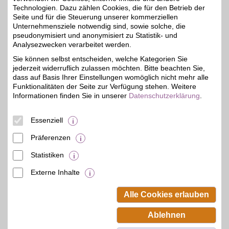
Technologien. Dazu zählen Cookies, die für den Betrieb der
Seite und für die Steuerung unserer kommerziellen
Unternehmensziele notwendig sind, sowie solche, die
Adresse
pseudonymisiert und anonymisiert zu Statistik- und
Analysezwecken verarbeitet werden.
Industriestr. 24
99427
Weimar
Sie können selbst entscheiden, welche Kategorien Sie
Filialen in der Nähe
jederzeit widerruflich zulassen möchten. Bitte beachten Sie,
dass auf Basis Ihrer Einstellungen womöglich nicht mehr alle
Funktionalitäten der Seite zur Verfügung stehen. Weitere
Informationen finden Sie in unserer
Datenschutzerklärung
.
Essenziell
Präferenzen
Statistiken
Externe Inhalte
© BSW Verbraucher-Service
Beamten-Selbsthilfewerk GmbH.
Alle Cookies erlauben
Alle Rechte vorbehalten.
Ablehnen