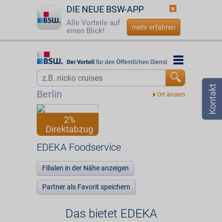
DIE NEUE BSW-APP
Alle Vorteile auf
mehr erfahren
einen Blick!
Startseite
Startseite
Jetzt BSW-Mitglied werden
Vorteilswelt
Berlin
Login
Partner
2%
Direktabzug
☎
0800 - 279 25 82
EDEKA Foodservice
EDEKA Foodservice
Filialen in der Nähe anzeigen
Partner als Favorit speichern
Das bietet EDEKA