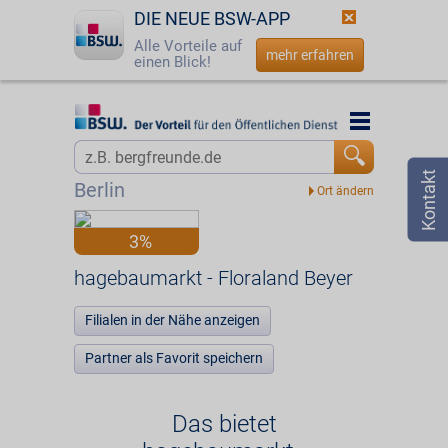
DIE NEUE BSW-APP
Alle Vorteile auf
mehr erfahren
einen Blick!
Startseite
Startseite
Jetzt BSW-Mitglied werden
Vorteilswelt
Berlin
Login
Partner
3%
☎
0800 - 279 25 82
hagebaumarkt - Floraland Beyer
hagebaumarkt - Floraland Beyer
Filialen in der Nähe anzeigen
Partner als Favorit speichern
Das bietet