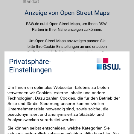
Standort
Anzeige von Open Street Maps
BSW.de nutzt Open Street Maps, um Ihnen BSW-
Partner in Ihrer Nähe anzeigen zu können.
Um Open Street Maps anzuzeigen passen Sie
bitte Ihre Cookie-Einstellungen an und erlauben
Sie "Externe Inhalte". Diese Auswahl können Sie
jederzeit über die Cookie-Einstellungen im
Privatsphäre-
unteren Seitenbereich ändern.
Einstellungen
Einstellungen anpassen
Um Ihnen ein optimales Webseiten-Erlebnis zu bieten
verwenden wir Cookies, externe Inhalte und andere
Technologien. Dazu zählen Cookies, die für den Betrieb der
Seite und für die Steuerung unserer kommerziellen
Adresse
Unternehmensziele notwendig sind, sowie solche, die
pseudonymisiert und anonymisiert zu Statistik- und
Robert-Bosch-Str. 19
Analysezwecken verarbeitet werden.
55129
Mainz
Filialen in der Nähe
Sie können selbst entscheiden, welche Kategorien Sie
Telefon
0 61 31 / 91 79 - 2 15
jederzeit widerruflich zulassen möchten. Bitte beachten Sie,